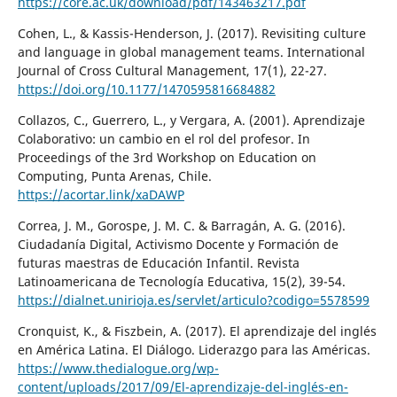
https://core.ac.uk/download/pdf/143463217.pdf
Cohen, L., & Kassis-Henderson, J. (2017). Revisiting culture
and language in global management teams. International
Journal of Cross Cultural Management, 17(1), 22-27.
https://doi.org/10.1177/1470595816684882
Collazos, C., Guerrero, L., y Vergara, A. (2001). Aprendizaje
Colaborativo: un cambio en el rol del profesor. In
Proceedings of the 3rd Workshop on Education on
Computing, Punta Arenas, Chile.
https://acortar.link/xaDAWP
Correa, J. M., Gorospe, J. M. C. & Barragán, A. G. (2016).
Ciudadanía Digital, Activismo Docente y Formación de
futuras maestras de Educación Infantil. Revista
Latinoamericana de Tecnología Educativa, 15(2), 39-54.
https://dialnet.unirioja.es/servlet/articulo?codigo=5578599
Cronquist, K., & Fiszbein, A. (2017). El aprendizaje del inglés
en América Latina. El Diálogo. Liderazgo para las Américas.
https://www.thedialogue.org/wp-
content/uploads/2017/09/El-aprendizaje-del-inglés-en-