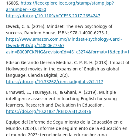
16005,
https://ieeexplore.ieee.org/stamp/stamp.jsp?
arnumber=7820050
https://doi.org/10.1109/ACCESS.2017.2654247
Dweck, C. S. (2016). Mindset: The new psychology of
success. Random House. ISBN: 978-1-4000-6275-1.
https://www.amazon.com.mx/Mindset-Psychology-Carol-
Dweck-PhD/dp/1400062756?
asin=B000FCKPHG&revisionId=461c3274&format=1&depth=1
Edison Gerando Llerena Medina, C. P. R. H. (2018). Impact of
Hollywood movies in the expansion of English as global
language. Ciencia Digital, 2(2).
https://doi.org/10.33262/cienciadigital.v2i2.117
Ernawati, E., Tsurayya, H., & Ghani, A. (2019). Multiple
intelligence assessment in teaching English for young
learners. Research and Evaluation in Education.
https://doi.org/10.21831/REID.V5I1.23376
Equipo del Informe de Seguimiento de la Educación en el
Mundo. (2024). Informe de seguimiento de la educación en
el mundo, 2023: tecnología en la educación: ¿una