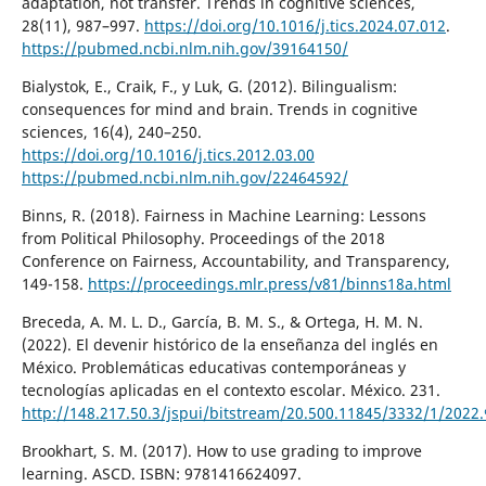
adaptation, not transfer. Trends in cognitive sciences,
28(11), 987–997.
https://doi.org/10.1016/j.tics.2024.07.012
.
https://pubmed.ncbi.nlm.nih.gov/39164150/
Bialystok, E., Craik, F., y Luk, G. (2012). Bilingualism:
consequences for mind and brain. Trends in cognitive
sciences, 16(4), 240–250.
https://doi.org/10.1016/j.tics.2012.03.00
https://pubmed.ncbi.nlm.nih.gov/22464592/
Binns, R. (2018). Fairness in Machine Learning: Lessons
from Political Philosophy. Proceedings of the 2018
Conference on Fairness, Accountability, and Transparency,
149-158.
https://proceedings.mlr.press/v81/binns18a.html
Breceda, A. M. L. D., García, B. M. S., & Ortega, H. M. N.
(2022). El devenir histórico de la enseñanza del inglés en
México. Problemáticas educativas contemporáneas y
tecnologías aplicadas en el contexto escolar. México. 231.
http://148.217.50.3/jspui/bitstream/20.500.11845/3332/1/
Brookhart, S. M. (2017). How to use grading to improve
learning. ASCD. ISBN: 9781416624097.