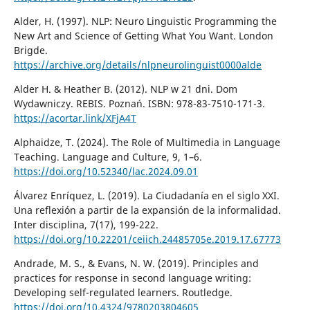
Alder, H. (1997). NLP: Neuro Linguistic Programming the
New Art and Science of Getting What You Want. London
Brigde.
https://archive.org/details/nlpneurolinguist0000alde
Alder H. & Heather B. (2012). NLP w 21 dni. Dom
Wydawniczy. REBIS. Poznań. ISBN: 978-83-7510-171-3.
https://acortar.link/XFjA4T
Alphaidze, T. (2024). The Role of Multimedia in Language
Teaching. Language and Culture, 9, 1–6.
https://doi.org/10.52340/lac.2024.09.01
Álvarez Enríquez, L. (2019). La Ciudadanía en el siglo XXI.
Una reflexión a partir de la expansión de la informalidad.
Inter disciplina, 7(17), 199-222.
https://doi.org/10.22201/ceiich.24485705e.2019.17.67773
Andrade, M. S., & Evans, N. W. (2019). Principles and
practices for response in second language writing:
Developing self-regulated learners. Routledge.
https://doi.org/10.4324/9780203804605