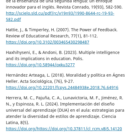
de la enseñanza de una segunda lengua: un enfoque
innovador para el inglés. Revista Conrado, 19(93), 582-590.
http://scielo.sld.cu/pdf/rc/v19n93/1990-8644-rc-19-93-
582.pdf
Hattie, J., & Timperley, H. (2007). The Power of Feedback.
Review of Educational Research, 77(1), 81-112.
https://doi.org/10.3102/003465430298487
Haxhihyseni, E., & Andoni, B. (2023). Multiple intelligence
and its implications in education. Polis.
https://doi.org/10.58944/oxku3277
Hernández Arteaga, L. (2018). Moralidad y política en Ágnes
Heller. Acta Sociológica, (76), 9-27.
https://doi.org/10.22201/fcpys.24484938e.2018.76.64916
Herrera, M. C., Pajuña, C. A., Lunavictoria, M. F., Jiménez, R.
N., y Espinoza, R. L. (2024). Implementación del diseño
universal del aprendizaje (DUA) en el aula: estrategias para
atender la diversidad de estilos de aprendizaje. Ciencia
Latina, 8(5).
https://doi.org/https://doi.org/10.37811/cl_rcm.v8i5.14120