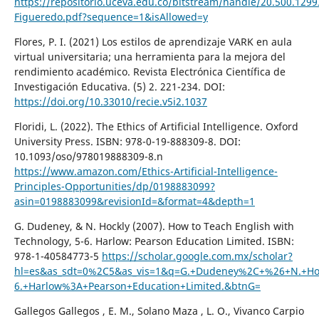
https://repositorio.uceva.edu.co/bitstream/handle/20.500.1299
Figueredo.pdf?sequence=1&isAllowed=y
Flores, P. I. (2021) Los estilos de aprendizaje VARK en aula
virtual universitaria; una herramienta para la mejora del
rendimiento académico. Revista Electrónica Científica de
Investigación Educativa. (5) 2. 221-234. DOI:
https://doi.org/10.33010/recie.v5i2.1037
Floridi, L. (2022). The Ethics of Artificial Intelligence. Oxford
University Press. ISBN: 978-0-19-888309-8. DOI:
10.1093/oso/978019888309-8.n
https://www.amazon.com/Ethics-Artificial-Intelligence-
Principles-Opportunities/dp/0198883099?
asin=0198883099&revisionId=&format=4&depth=1
G. Dudeney, & N. Hockly (2007). How to Teach English with
Technology, 5-6. Harlow: Pearson Education Limited. ISBN:
978-1-40584773-5
https://scholar.google.com.mx/scholar?
hl=es&as_sdt=0%2C5&as_vis=1&q=G.+Dudeney%2C+%26+N.+Hoc
6.+Harlow%3A+Pearson+Education+Limited.&btnG=
Gallegos Gallegos , E. M., Solano Maza , L. O., Vivanco Carpio