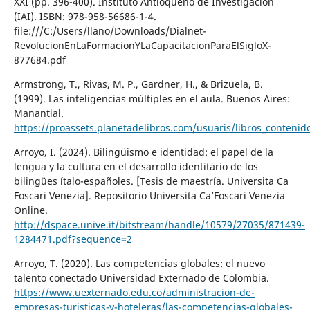
XXI (pp. 396-400). Instituto Antioqueño de Investigación
(IAI). ISBN: 978-958-56686-1-4.
file:///C:/Users/llano/Downloads/Dialnet-
RevolucionEnLaFormacionYLaCapacitacionParaElSigloX-
877684.pdf
Armstrong, T., Rivas, M. P., Gardner, H., & Brizuela, B.
(1999). Las inteligencias múltiples en el aula. Buenos Aires:
Manantial.
https://proassets.planetadelibros.com/usuaris/libros_conten
Arroyo, I. (2024). Bilingüismo e identidad: el papel de la
lengua y la cultura en el desarrollo identitario de los
bilingües ítalo-españoles. [Tesis de maestría. Universita Ca
´Foscari Venezia]. Repositorio Universita Ca’Foscari Venezia
Online.
http://dspace.unive.it/bitstream/handle/10579/27035/871439-
1284471.pdf?sequence=2
Arroyo, T. (2020). Las competencias globales: el nuevo
talento conectado Universidad Externado de Colombia.
https://www.uexternado.edu.co/administracion-de-
empresas-turisticas-y-hoteleras/las-competencias-globales-