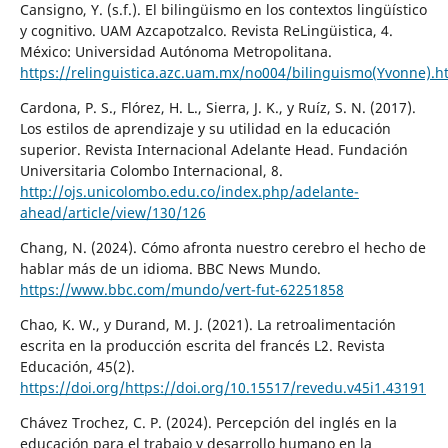
Cansigno, Y. (s.f.). El bilingüismo en los contextos lingüístico
y cognitivo. UAM Azcapotzalco. Revista ReLingüistica, 4.
México: Universidad Autónoma Metropolitana.
https://relinguistica.azc.uam.mx/no004/bilinguismo(Yvonne).h
Cardona, P. S., Flórez, H. L., Sierra, J. K., y Ruíz, S. N. (2017).
Los estilos de aprendizaje y su utilidad en la educación
superior. Revista Internacional Adelante Head. Fundación
Universitaria Colombo Internacional, 8.
http://ojs.unicolombo.edu.co/index.php/adelante-
ahead/article/view/130/126
Chang, N. (2024). Cómo afronta nuestro cerebro el hecho de
hablar más de un idioma. BBC News Mundo.
https://www.bbc.com/mundo/vert-fut-62251858
Chao, K. W., y Durand, M. J. (2021). La retroalimentación
escrita en la producción escrita del francés L2. Revista
Educación, 45(2).
https://doi.org/https://doi.org/10.15517/revedu.v45i1.43191
Chávez Trochez, C. P. (2024). Percepción del inglés en la
educación para el trabajo y desarrollo humano en la