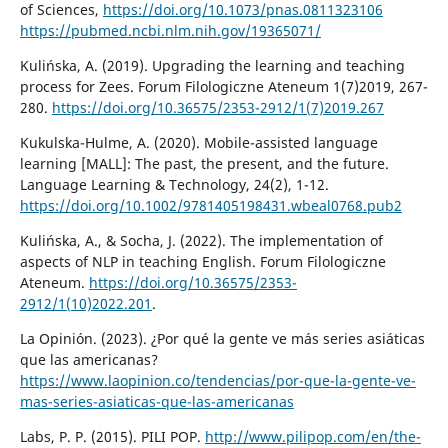
of Sciences,
https://doi.org/10.1073/pnas.0811323106
https://pubmed.ncbi.nlm.nih.gov/19365071/
Kulińska, A. (2019). Upgrading the learning and teaching
process for Zees. Forum Filologiczne Ateneum 1(7)2019, 267-
280.
https://doi.org/10.36575/2353-2912/1(7)2019.267
Kukulska-Hulme, A. (2020). Mobile-assisted language
learning [MALL]: The past, the present, and the future.
Language Learning & Technology, 24(2), 1-12.
https://doi.org/10.1002/9781405198431.wbeal0768.pub2
Kulińska, A., & Socha, J. (2022). The implementation of
aspects of NLP in teaching English. Forum Filologiczne
Ateneum.
https://doi.org/10.36575/2353-
2912/1(10)2022.201
.
La Opinión. (2023). ¿Por qué la gente ve más series asiáticas
que las americanas?
https://www.laopinion.co/tendencias/por-que-la-gente-ve-
mas-series-asiaticas-que-las-americanas
Labs, P. P. (2015). PILI POP.
http://www.pilipop.com/en/the-