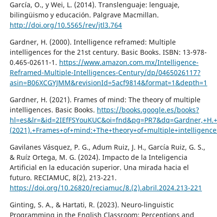
García, O., y Wei, L. (2014). Translenguaje: lenguaje,
bilingüismo y educación. Palgrave Macmillan.
http://doi.org/10.5565/rev/jtl3.764
Gardner, H. (2000). Intelligence reframed: Multiple
intelligences for the 21st century. Basic Books. ISBN: 13-978-
0.465-02611-1.
https://www.amazon.com.mx/Intelligence-
Reframed-Multiple-Intelligences-Century/dp/0465026117?
asin=B06XCGYJMM&revisionId=5acf9814&format=1&depth=1
Gardner, H. (2021). Frames of mind: The theory of multiple
intelligences. Basic Books.
https://books.google.es/books?
hl=es&lr=&id=2IEfFSYouKUC&oi=fnd&pg=PR7&dq=Gardner,+H.
(2021).+Frames+of+mind:+The+theory+of+multiple+intellig
Gavilanes Vásquez, P. G., Adum Ruiz, J. H., García Ruiz, G. S.,
& Ruíz Ortega, M. G. (2024). Impacto de la Inteligencia
Artificial en la educación superior. Una mirada hacia el
futuro. RECIAMUC, 8(2), 213-221.
https://doi.org/10.26820/reciamuc/8.(2).abril.2024.213-221
Ginting, S. A., & Hartati, R. (2023). Neuro-linguistic
Programming in the English Classroom: Perceptions and