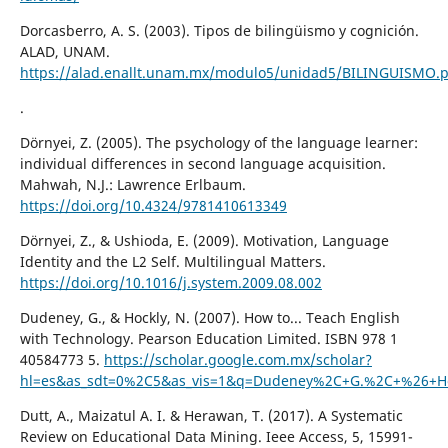
Dorcasberro, A. S. (2003). Tipos de bilingüismo y cognición.
ALAD, UNAM.
https://alad.enallt.unam.mx/modulo5/unidad5/BILINGUISMO.p
.
Dörnyei, Z. (2005). The psychology of the language learner:
individual differences in second language acquisition.
Mahwah, N.J.: Lawrence Erlbaum.
https://doi.org/10.4324/9781410613349
Dörnyei, Z., & Ushioda, E. (2009). Motivation, Language
Identity and the L2 Self. Multilingual Matters.
https://doi.org/10.1016/j.system.2009.08.002
Dudeney, G., & Hockly, N. (2007). How to... Teach English
with Technology. Pearson Education Limited. ISBN 978 1
40584773 5.
https://scholar.google.com.mx/scholar?
hl=es&as_sdt=0%2C5&as_vis=1&q=Dudeney%2C+G.%2C+%26+Hoc
Dutt, A., Maizatul A. I. & Herawan, T. (2017). A Systematic
Review on Educational Data Mining. Ieee Access, 5, 15991-