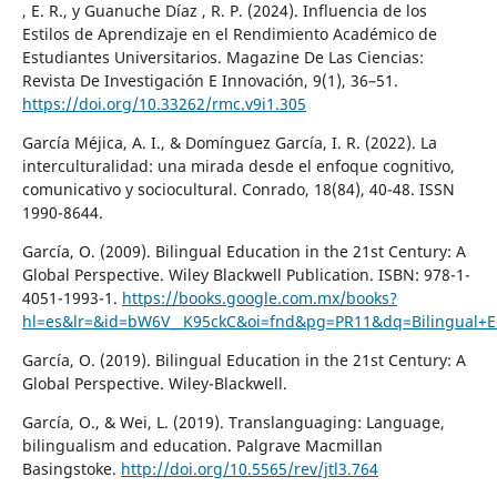
, E. R., y Guanuche Díaz , R. P. (2024). Influencia de los
Estilos de Aprendizaje en el Rendimiento Académico de
Estudiantes Universitarios. Magazine De Las Ciencias:
Revista De Investigación E Innovación, 9(1), 36–51.
https://doi.org/10.33262/rmc.v9i1.305
García Méjica, A. I., & Domínguez García, I. R. (2022). La
interculturalidad: una mirada desde el enfoque cognitivo,
comunicativo y sociocultural. Conrado, 18(84), 40-48. ISSN
1990-8644.
García, O. (2009). Bilingual Education in the 21st Century: A
Global Perspective. Wiley Blackwell Publication. ISBN: 978-1-
4051-1993-1.
https://books.google.com.mx/books?
hl=es&lr=&id=bW6V__K95ckC&oi=fnd&pg=PR11&dq=Bilingual+
García, O. (2019). Bilingual Education in the 21st Century: A
Global Perspective. Wiley-Blackwell.
García, O., & Wei, L. (2019). Translanguaging: Language,
bilingualism and education. Palgrave Macmillan
Basingstoke.
http://doi.org/10.5565/rev/jtl3.764