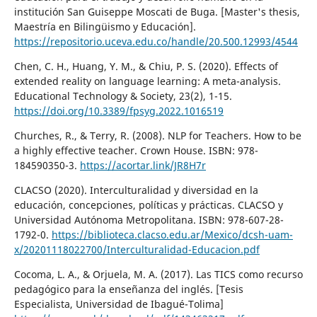
institución San Guiseppe Moscati de Buga. [Master's thesis,
Maestría en Bilingüismo y Educación].
https://repositorio.uceva.edu.co/handle/20.500.12993/4544
Chen, C. H., Huang, Y. M., & Chiu, P. S. (2020). Effects of
extended reality on language learning: A meta-analysis.
Educational Technology & Society, 23(2), 1-15.
https://doi.org/10.3389/fpsyg.2022.1016519
Churches, R., & Terry, R. (2008). NLP for Teachers. How to be
a highly effective teacher. Crown House. ISBN: 978-
184590350-3.
https://acortar.link/JR8H7r
CLACSO (2020). Interculturalidad y diversidad en la
educación, concepciones, políticas y prácticas. CLACSO y
Universidad Autónoma Metropolitana. ISBN: 978-607-28-
1792-0.
https://biblioteca.clacso.edu.ar/Mexico/dcsh-uam-
x/20201118022700/Interculturalidad-Educacion.pdf
Cocoma, L. A., & Orjuela, M. A. (2017). Las TICS como recurso
pedagógico para la enseñanza del inglés. [Tesis
Especialista, Universidad de Ibagué-Tolima]