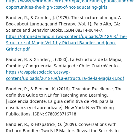
https://www.worldbank.org/en/topic/education/publication/mi
opportunities-the-high-cost-of-not-educating-girls
Bandler, R., & Grinder, J. (1975). The structure of magic A
Book about Languageand Therapy. (Vol. 1). Palo Alto, CA:
Science and Behavior Books. ISBN 08314-0044-7.
https://pttpnederland.nl/wp-content/uploads/2018/03/The-
Structure-of-Magic-Vol-I-by-Richard-Bandler-and-John-
Grinder.pdf
Bandler, R. & Grinder, J. (2000). La Estructura de la Magia,
Cambio y Congruencia. Santiago de Chile: CuatroVientos.
https://avapsiasociacion.es/wp-
content/uploads/2018/09/La-estructura-de-la-Magia-II.pdf
Bandler, R., & Benson, K. (2016). Teaching Excellence. The
definitive Guide to NLP for Teaching and Learning.
[Excelencia docente. La guía definitiva de PNL para la
enseñanza y el aprendizaje]. New York: New Thinking
Publications. ISBN: 9780998716718
Bandler, R., & Fitzpatrick, O. (2009). Conversations with
Richard Bandler: Two NLP Masters Reveal the Secrets to