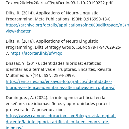
Texto%20del%20art%C3%ADculo-93-1-10-20190222.pdf
Dilts, R. (2014). Applications of Neuro-Linguistic
Programming. Meta Publications. ISBN: 0.916990-13-0.
https://archive.org/details/applicationsofne0000dilt/page/n5
view=theater
Dilts, R. (2016). Applications of Neuro Linguistic
Programming. Dilts Strategy Group. ISBN: 978-1-947629-25-
7.
https://acortar.link/BfVYqo
Dnasac, Y. (2017). Identidades híbridas: estéticas
identitarias alternativas e irruptoras. Encartes, Revista
Multimedia. 7(14). ISSN: 2594-2999.
https://encartes.mx/ensayos-fotograficos/identidades-
hibridas-esteticas-identitarias-alternativas-e-irruptoras/
Domínguez, A. (2024). La inteligencia artificial en la
enseñanza de idiomas: Retos y oportunidades para el
profesorado. Capuseducacion.
https://www.campuseducacion.com/blog/revista-digital-
docente/la-inteligencia-artificial-en-la-ensenanza-de-
idiomas/