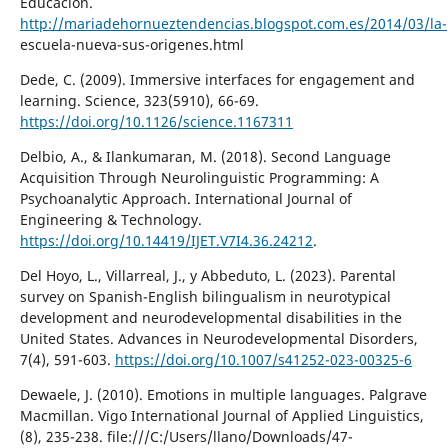
Educación.
http://mariadehornueztendencias.blogspot.com.es/2014/03/la-
escuela-nueva-sus-origenes.html
Dede, C. (2009). Immersive interfaces for engagement and
learning. Science, 323(5910), 66-69.
https://doi.org/10.1126/science.1167311
Delbio, A., & Ilankumaran, M. (2018). Second Language
Acquisition Through Neurolinguistic Programming: A
Psychoanalytic Approach. International Journal of
Engineering & Technology.
https://doi.org/10.14419/IJET.V7I4.36.24212
.
Del Hoyo, L., Villarreal, J., y Abbeduto, L. (2023). Parental
survey on Spanish-English bilingualism in neurotypical
development and neurodevelopmental disabilities in the
United States. Advances in Neurodevelopmental Disorders,
7(4), 591-603.
https://doi.org/10.1007/s41252-023-00325-6
Dewaele, J. (2010). Emotions in multiple languages. Palgrave
Macmillan. Vigo International Journal of Applied Linguistics,
(8), 235-238. file:///C:/Users/llano/Downloads/47-