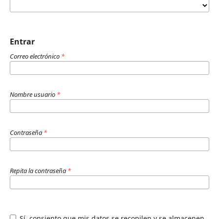
Entrar
Correo electrónico
*
Nombre usuario
*
Contraseña
*
Repita la contraseña
*
Sí, consiento que mis datos se recopilen y se almacenen