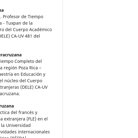
na
n. Profesor de Tiempo
a - Tuxpan de la
bro del Cuerpo Académico
DELE) CA-UV 481 del
eracruzana
 Tiempo Completo del
a región Poza Rica –
estría en Educación y
el núcleo del Cuerpo
tranjeras (DELE) CA-UV
racruzana.
cruzana
tica del francés y
 extranjera (FLE) en el
 la Universidad
vidades internacionales