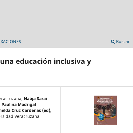
EXACIONES
Buscar
 una educación inclusiva y
eracruzana
;
Nabja Sarai
a Paulina Madrigal
melda Cruz Cárdenas (ed)
,
ersidad Veracruzana