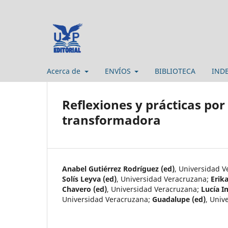
Acerca de
ENVÍOS
BIBLIOTECA
IND
Reflexiones y prácticas por
transformadora
Anabel Gutiérrez Rodríguez (ed)
,
Universidad V
Solís Leyva (ed)
,
Universidad Veracruzana
;
Erik
Chavero (ed)
,
Universidad Veracruzana
;
Lucía I
Universidad Veracruzana
;
Guadalupe (ed)
,
Univ