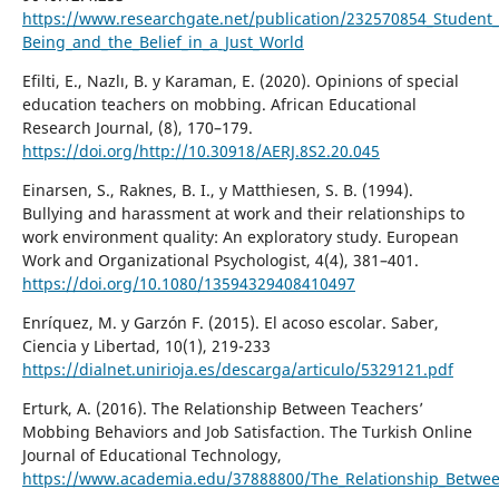
https://www.researchgate.net/publication/232570854_Student_
Being_and_the_Belief_in_a_Just_World
Efilti, E., Nazlı, B. y Karaman, E. (2020). Opinions of special
education teachers on mobbing. African Educational
Research Journal, (8), 170–179.
https://doi.org/http://10.30918/AERJ.8S2.20.045
Einarsen, S., Raknes, B. I., y Matthiesen, S. B. (1994).
Bullying and harassment at work and their relationships to
work environment quality: An exploratory study. European
Work and Organizational Psychologist, 4(4), 381–401.
https://doi.org/10.1080/13594329408410497
Enríquez, M. y Garzón F. (2015). El acoso escolar. Saber,
Ciencia y Libertad, 10(1), 219-233
https://dialnet.unirioja.es/descarga/articulo/5329121.pdf
Erturk, A. (2016). The Relationship Between Teachers’
Mobbing Behaviors and Job Satisfaction. The Turkish Online
Journal of Educational Technology,
https://www.academia.edu/37888800/The_Relationship_Betwee