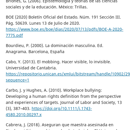
Briones, G. (2006). Epistemología y teorías de las ciencias
sociales y de la educación. México: Trillas.
BOE (2020) Boletín Oficial del Estado. Núm. 191 Sección III.
Pág. 50639. Lunes 13 de Julio de 2020.
https://www.boe.es/boe/dias/2020/07/13/pdfs/BOE-A-2020-
7775.pdf
Bourdieu, P. (2000). La dominación masculina. Ed.
Anagrama. Barcelona, España
Cabo, Y. (2013). El mobbing. Hacer visible, lo invisible.
Universidad de Cantabria.
https://repositorio.unican.es/xmlui/bitstream/handle/10902/2
sequence=1
Carbo, J. y Hughes, A. (2010). Workplace bullying:
Developing a human rights definition from the perspective
and experiences of targets. Journal of Labor and Society, 13
(3), 387–403.
https://doi.org/10.1111/j.1743-
4580.2010.00297.x
Cabrera, J. (2018). Aseguran que maestra asesinada en