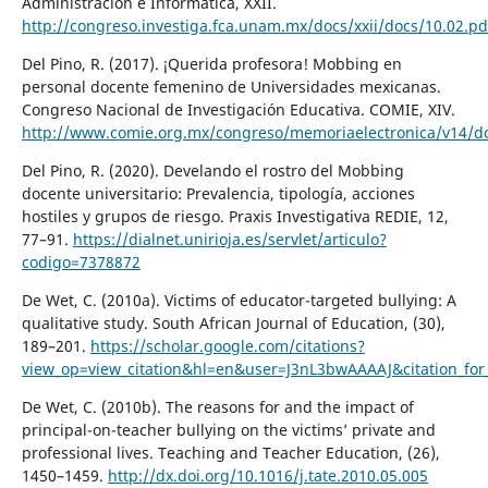
Administración e Informática, XXII.
http://congreso.investiga.fca.unam.mx/docs/xxii/docs/10.02.pd
Del Pino, R. (2017). ¡Querida profesora! Mobbing en
personal docente femenino de Universidades mexicanas.
Congreso Nacional de Investigación Educativa. COMIE, XIV.
http://www.comie.org.mx/congreso/memoriaelectronica/v14/d
Del Pino, R. (2020). Develando el rostro del Mobbing
docente universitario: Prevalencia, tipología, acciones
hostiles y grupos de riesgo. Praxis Investigativa REDIE, 12,
77–91.
https://dialnet.unirioja.es/servlet/articulo?
codigo=7378872
De Wet, C. (2010a). Victims of educator-targeted bullying: A
qualitative study. South African Journal of Education, (30),
189–201.
https://scholar.google.com/citations?
view_op=view_citation&hl=en&user=J3nL3bwAAAAJ&citation_
De Wet, C. (2010b). The reasons for and the impact of
principal-on-teacher bullying on the victims’ private and
professional lives. Teaching and Teacher Education, (26),
1450–1459.
http://dx.doi.org/10.1016/j.tate.2010.05.005