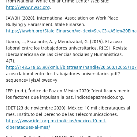
from National White Collar Crime Center Web site:
http://www.nw3c.org
.
IAWBH (2020). International Association on Work Place
Bullying y Harassment. Stale Einarsen.
https://iawbh.org/Stale_Einarsen/#:~:text=St%C3%A5le%20E
Ibarra, L., Escalante, A. y Mendizábal, G. (2015). El acoso
laboral entre los trabajadores universitarios. RICSH Revista
Iberoamericana de Las Ciencias Sociales y Humanísticas,
4(7).
http://148.218.65.90/xmlui/bitstream/handle/20.500.12055/107
acoso laboral entre los trabajadores universitarios.pdf?
sequence=1yisAllowed=y
IEP. (n.d.). Índice de Paz en México 2020: Identificar y medir
los factores que impulsan la paz. indicedepazmexico.org.
IDET (23 de noviembre 2020). México: 10 mil ciberataques al
mes. Instituto del Derecho de las Telecomunicaciones.
https://www.idet.org.mx/noticias/mexico-10-mil-
ciberataques-al-mes/