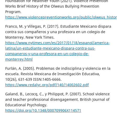
Foundation for Healthier Youth (2021). Violence Prevention
Works Brief History of the Olweus Bullying Prevention
Program.
https://www.violencepreventionworks.org/public/olweus_histo
Franco, M. y Villegas, P. (2017). Estudiante Mexicano dispara
contra sus compañeros y una profesora en un colegio de
Monterrey. New York Times.
https://www.nytimes.com/es/2017/01/18/espanol/america-
latina/un-estudiante-mexicano-dispara-contra-sus-
companeros-y-una-profesora-en-un-colegio-de-
monterrey.html
Furlán, A. (2005). Problemas de indisciplina y violencia en la
escuela. Revista Mexicana de Investigación Educativa,
10(26), 631-639 ISSN:1405-6666.
https://www.redalyc.org/pdf/140/14002602.pdf
Galand, B., Lecocq, C., y Philippot, P. (2007). School violence
and teacher professional disengagement. British Journal of
Educational Psychology.
https://doi.org/10.1348/000709906X114571