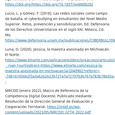
https://doi.org/https://doi.org/10.1037/vio0000202
Lucio, L. y Gómez, F. (2018). Las redes sociales como campo
de batalla, el cyberbullying en estudiantes del Nivel Medio
Superior. Retos, prevención y sensibilización. Ed. Defensoría
de los Derechos Universitarios en el siglo XXI. México, Cd.
Mx.
https://www.defensoria.unam.mx/publicaciones/CIBERBULLYI
Luna, O. (2020). Jessica, la maestra asesinada en Michoacán.
El Norte.
https://www.elnorte.com/aplicacioneslibre/preacceso/articulo/
__rval=1yurlredirect=https://www.elnorte.com/jessica-la-
maestra-asesinada-en-michoacan/ar2040902?referer=-
-7d616165662f3a3a6262623b727a7a7279703b767a783b786d3a-
-
MRCDD (enero 2022). Marco de Referencia de la
Competencia Digital Docente. Publicado mediante
Resolución de la Dirección General de Evaluación y
Cooperación Territorial.
https://intef.es/wp-
content/uploads/2023/05/MRCDD_GTTA_2022.pdf