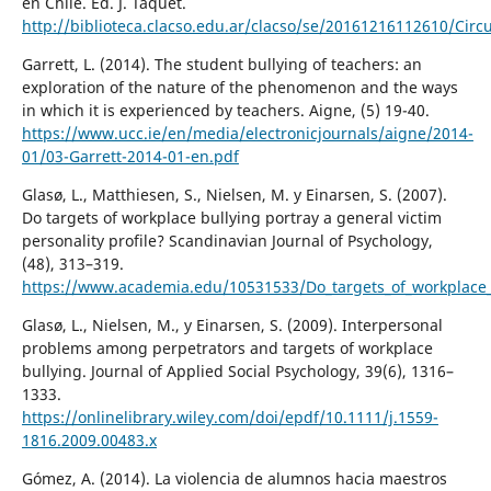
en Chile. Ed. J. Taquet.
http://biblioteca.clacso.edu.ar/clacso/se/20161216112610/Cir
Garrett, L. (2014). The student bullying of teachers: an
exploration of the nature of the phenomenon and the ways
in which it is experienced by teachers. Aigne, (5) 19-40.
https://www.ucc.ie/en/media/electronicjournals/aigne/2014-
01/03-Garrett-2014-01-en.pdf
Glasø, L., Matthiesen, S., Nielsen, M. y Einarsen, S. (2007).
Do targets of workplace bullying portray a general victim
personality profile? Scandinavian Journal of Psychology,
(48), 313–319.
https://www.academia.edu/10531533/Do_targets_of_workplace_bu
Glasø, L., Nielsen, M., y Einarsen, S. (2009). Interpersonal
problems among perpetrators and targets of workplace
bullying. Journal of Applied Social Psychology, 39(6), 1316–
1333.
https://onlinelibrary.wiley.com/doi/epdf/10.1111/j.1559-
1816.2009.00483.x
Gómez, A. (2014). La violencia de alumnos hacia maestros