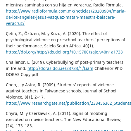
mientras caminaba con su hija en Veracruz. Radio Fórmula.
https://www.radioformula.com.mx/noticias/20200904/maria-
de-los-angeles-jesus-vazquez-matan-maestra-balacera-
veracruz/
Çetin, Z., Özözen, M. y Kuzu, A. (2020). The effect of
psychological violence on preschool teachers’ perceptions of
their performance. Scielo South Africa, 40(1).
https://doi.org/http://dx.doi.org/10.15700/saje.v40n1a1738
Challenor, L. (2019). Cyberbullying of post-primary teachers
in Ireland.
http://doras.dcu.ie/23733/1/Liam
Challenor PhD
DORAS Copy.pdf
Chen, J. y Astor, R. (2009). Students’ reports of violence
against teachers in Taiwanese schools. Journal of School
Violence, 8(1), 2–17.
https://www.researchgate.net/publication/233456362_Students
Chyra, M. y Czerkawski, A. (2011). Signs of mobbing
executed on novice teachers. The New Educational Review,
(24), 173–183.