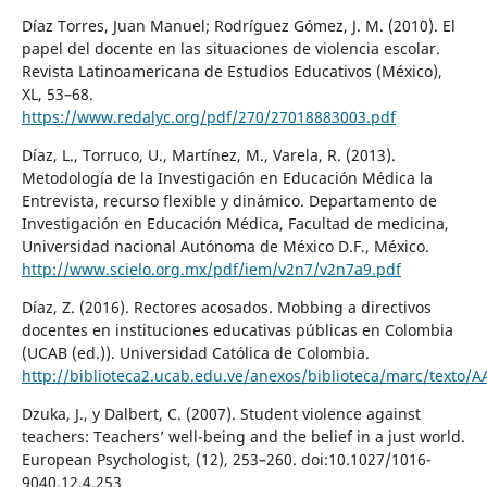
Díaz Torres, Juan Manuel; Rodríguez Gómez, J. M. (2010). El
papel del docente en las situaciones de violencia escolar.
Revista Latinoamericana de Estudios Educativos (México),
XL, 53–68.
https://www.redalyc.org/pdf/270/27018883003.pdf
Díaz, L., Torruco, U., Martínez, M., Varela, R. (2013).
Metodología de la Investigación en Educación Médica la
Entrevista, recurso flexible y dinámico. Departamento de
Investigación en Educación Médica, Facultad de medicina,
Universidad nacional Autónoma de México D.F., México.
http://www.scielo.org.mx/pdf/iem/v2n7/v2n7a9.pdf
Díaz, Z. (2016). Rectores acosados. Mobbing a directivos
docentes en instituciones educativas públicas en Colombia
(UCAB (ed.)). Universidad Católica de Colombia.
http://biblioteca2.ucab.edu.ve/anexos/biblioteca/marc/texto/
Dzuka, J., y Dalbert, C. (2007). Student violence against
teachers: Teachers’ well-being and the belief in a just world.
European Psychologist, (12), 253–260. doi:10.1027/1016-
9040.12.4.253