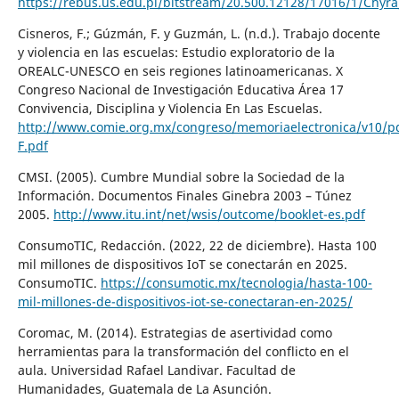
https://rebus.us.edu.pl/bitstream/20.500.12128/17016/1/Chyr
Cisneros, F.; Gúzmán, F. y Guzmán, L. (n.d.). Trabajo docente
y violencia en las escuelas: Estudio exploratorio de la
OREALC-UNESCO en seis regiones latinoamericanas. X
Congreso Nacional de Investigación Educativa Área 17
Convivencia, Disciplina y Violencia En Las Escuelas.
http://www.comie.org.mx/congreso/memoriaelectronica/v10/pd
F.pdf
CMSI. (2005). Cumbre Mundial sobre la Sociedad de la
Información. Documentos Finales Ginebra 2003 – Túnez
2005.
http://www.itu.int/net/wsis/outcome/booklet-es.pdf
ConsumoTIC, Redacción. (2022, 22 de diciembre). Hasta 100
mil millones de dispositivos IoT se conectarán en 2025.
ConsumoTIC.
https://consumotic.mx/tecnologia/hasta-100-
mil-millones-de-dispositivos-iot-se-conectaran-en-2025/
Coromac, M. (2014). Estrategias de asertividad como
herramientas para la transformación del conflicto en el
aula. Universidad Rafael Landivar. Facultad de
Humanidades, Guatemala de La Asunción.