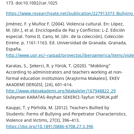
173. doi:10.1002/car.1025
https://www.researchgate.net/publication/227913373_Bullying
Jiménez, F. y Muñoz F. (2004). Violencia cultural. En: López,
M. (dir.), et al. Enciclopedia de Paz y Conflictos: L-Z. Edición
especial. Tomo II. Cano, M. (dir. de la colección). Colección
Eirene. p. 1161-1163. Ed. Universidad de Granada. Granada,
España.
http://www.ugr.es/~raipad/proyectos/iberoamerica/items/viole
Karatas, S., Şekerci, R. y Yörük, T. (2020). “Mobbing”
According to administrators and teachers working at non-
formal education institutions (Araştırma Makalesi). EKEV
AKADEMİ DERGİSİ, (24), 601–614.
http://www.ekevakademi.org/Makaleler/167948822_29
Suleyman KARATAS-Reyhan SEKERCI-Tayfun YORUK.pdf
Kauppi, T. y Pörhölä, M. (2012). Teachers Bullied by
Students: Forms of Bullying and Perpetrator Characteristics.
Violence and Victims, 27(3), 396–413.
https://doi.org/10.1891/0886-6708.27.3.396