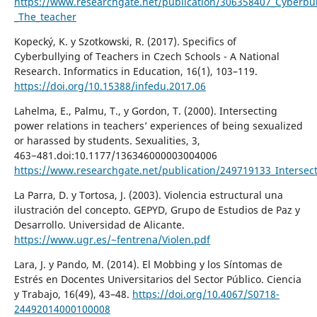
https://www.researchgate.net/publication/306358407_Cyberbul
_The_teacher
Kopecký, K. y Szotkowski, R. (2017). Specifics of
Cyberbullying of Teachers in Czech Schools - A National
Research. Informatics in Education, 16(1), 103–119.
https://doi.org/10.15388/infedu.2017.06
Lahelma, E., Palmu, T., y Gordon, T. (2000). Intersecting
power relations in teachers’ experiences of being sexualized
or harassed by students. Sexualities, 3,
463−481.doi:10.1177/136346000003004006
https://www.researchgate.net/publication/249719133_Intersec
La Parra, D. y Tortosa, J. (2003). Violencia estructural una
ilustración del concepto. GEPYD, Grupo de Estudios de Paz y
Desarrollo. Universidad de Alicante.
https://www.ugr.es/~fentrena/Violen.pdf
Lara, J. y Pando, M. (2014). El Mobbing y los Síntomas de
Estrés en Docentes Universitarios del Sector Público. Ciencia
y Trabajo, 16(49), 43–48.
https://doi.org/10.4067/S0718-
24492014000100008