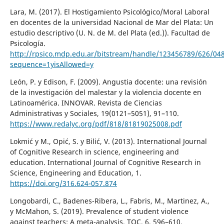
Lara, M. (2017). El Hostigamiento Psicológico/Moral Laboral
en docentes de la universidad Nacional de Mar del Plata: Un
estudio descriptivo (U. N. de M. del Plata (ed.)). Facultad de
Psicología.
http://rpsico.mdp.edu.ar/bitstream/handle/123456789/626/04
sequence=1yisAllowed=y
León, P. y Edison, F. (2009). Angustia docente: una revisión
de la investigación del malestar y la violencia docente en
Latinoamérica. INNOVAR. Revista de Ciencias
Administrativas y Sociales, 19(0121–5051), 91–110.
https://www.redalyc.org/pdf/818/81819025008.pdf
Lokmić y M., Opić, S. y Bilić, V. (2013). International Journal
of Cognitive Research in science, engineering and
education. International Journal of Cognitive Research in
Science, Engineering and Education, 1.
https://doi.org/316.624-057.874
Longobardi, C., Badenes-Ribera, L., Fabris, M., Martinez, A.,
y McMahon, S. (2019). Prevalence of student violence
against teachers: A meta-analysis. TOC, 6, 596–610.