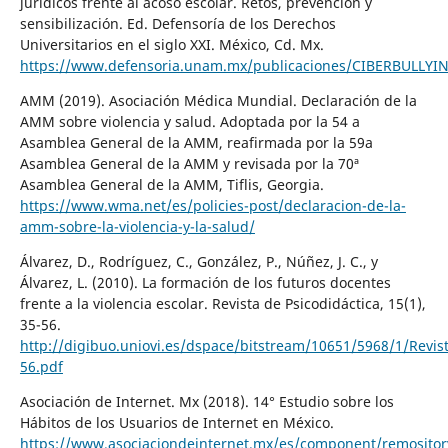
jurídicos frente al acoso escolar. Retos, prevención y
sensibilización. Ed. Defensoría de los Derechos
Universitarios en el siglo XXI. México, Cd. Mx.
https://www.defensoria.unam.mx/publicaciones/CIBERBULLYI
AMM (2019). Asociación Médica Mundial. Declaración de la
AMM sobre violencia y salud. Adoptada por la 54 a
Asamblea General de la AMM, reafirmada por la 59a
Asamblea General de la AMM y revisada por la 70ª
Asamblea General de la AMM, Tiflis, Georgia.
https://www.wma.net/es/policies-post/declaracion-de-la-
amm-sobre-la-violencia-y-la-salud/
Álvarez, D., Rodríguez, C., González, P., Núñez, J. C., y
Álvarez, L. (2010). La formación de los futuros docentes
frente a la violencia escolar. Revista de Psicodidáctica, 15(1),
35-56.
http://digibuo.uniovi.es/dspace/bitstream/10651/5968/1/Revist
56.pdf
Asociación de Internet. Mx (2018). 14° Estudio sobre los
Hábitos de los Usuarios de Internet en México.
https://www.asociaciondeinternet.mx/es/component/remositor