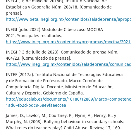
INEGI (16 de mayo de 2018b). Instituto Nacional de
Estadística y Geografía Núm. 208/18. [Comunicado de
prensa].
http://www.beta.inegi.org.mx/contenidos/saladeprensa/apropo
INEGI (julio 2022) Módulo de Ciberacoso MOCIBA
2021.Proncipales resultados.
https://www.inegi.org.mx/contenidos/programas/mociba/2021
INEGI (13 de julio de 2023). Comunicado de prensa Núm.
404/23. [Comunicado de prensa].
https://www.inegi.org.mx/contenidos/saladeprensa/comunicad
INTEF (2017a). Instituto Nacional de Tecnologías Educativos
y de Formación de Profesorado. Marco Común de
Competencia Digital Docente. Ministerio de Educación,
Cultura y Deporte. Gobierno de España.
http://educalab.es/documents/10180/12809/Marco+competenci
1ad6-4b2d-bdc8-58e9faeeccea
James, D., Lawlor, M., Courtney, P., Flynn, A., Henry, B., y
Murphy, N. (2008). Bullying behaviour in secondary schools:
What roles do teachers play? Child Abuse. Review, 17, 160–