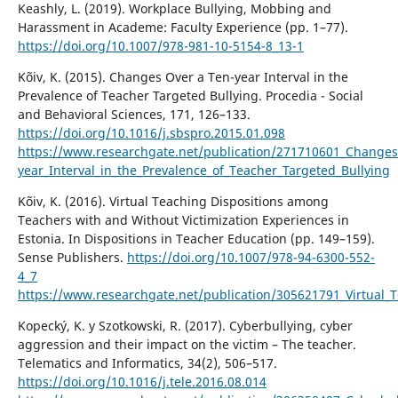
Keashly, L. (2019). Workplace Bullying, Mobbing and
Harassment in Academe: Faculty Experience (pp. 1–77).
https://doi.org/10.1007/978-981-10-5154-8_13-1
Kõiv, K. (2015). Changes Over a Ten-year Interval in the
Prevalence of Teacher Targeted Bullying. Procedia - Social
and Behavioral Sciences, 171, 126–133.
https://doi.org/10.1016/j.sbspro.2015.01.098
https://www.researchgate.net/publication/271710601_Changes
year_Interval_in_the_Prevalence_of_Teacher_Targeted_Bullying
Kõiv, K. (2016). Virtual Teaching Dispositions among
Teachers with and Without Victimization Experiences in
Estonia. In Dispositions in Teacher Education (pp. 149–159).
Sense Publishers.
https://doi.org/10.1007/978-94-6300-552-
4_7
https://www.researchgate.net/publication/305621791_Virtual_
Kopecký, K. y Szotkowski, R. (2017). Cyberbullying, cyber
aggression and their impact on the victim – The teacher.
Telematics and Informatics, 34(2), 506–517.
https://doi.org/10.1016/j.tele.2016.08.014