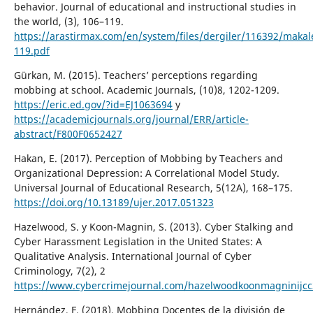
behavior. Journal of educational and instructional studies in
the world, (3), 106–119.
https://arastirmax.com/en/system/files/dergiler/116392/maka
119.pdf
Gürkan, M. (2015). Teachers’ perceptions regarding
mobbing at school. Academic Journals, (10)8, 1202-1209.
https://eric.ed.gov/?id=EJ1063694
y
https://academicjournals.org/journal/ERR/article-
abstract/F800F0652427
Hakan, E. (2017). Perception of Mobbing by Teachers and
Organizational Depression: A Correlational Model Study.
Universal Journal of Educational Research, 5(12A), 168–175.
https://doi.org/10.13189/ujer.2017.051323
Hazelwood, S. y Koon-Magnin, S. (2013). Cyber Stalking and
Cyber Harassment Legislation in the United States: A
Qualitative Analysis. International Journal of Cyber
Criminology, 7(2), 2
https://www.cybercrimejournal.com/hazelwoodkoonmagninijcc
Hernández, F. (2018). Mobbing Docentes de la división de