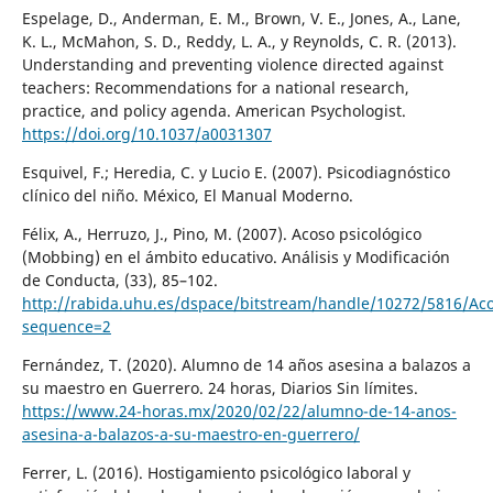
Espelage, D., Anderman, E. M., Brown, V. E., Jones, A., Lane,
K. L., McMahon, S. D., Reddy, L. A., y Reynolds, C. R. (2013).
Understanding and preventing violence directed against
teachers: Recommendations for a national research,
practice, and policy agenda. American Psychologist.
https://doi.org/10.1037/a0031307
Esquivel, F.; Heredia, C. y Lucio E. (2007). Psicodiagnóstico
clínico del niño. México, El Manual Moderno.
Félix, A., Herruzo, J., Pino, M. (2007). Acoso psicológico
(Mobbing) en el ámbito educativo. Análisis y Modificación
de Conducta, (33), 85–102.
http://rabida.uhu.es/dspace/bitstream/handle/10272/5816/Ac
sequence=2
Fernández, T. (2020). Alumno de 14 años asesina a balazos a
su maestro en Guerrero. 24 horas, Diarios Sin límites.
https://www.24-horas.mx/2020/02/22/alumno-de-14-anos-
asesina-a-balazos-a-su-maestro-en-guerrero/
Ferrer, L. (2016). Hostigamiento psicológico laboral y