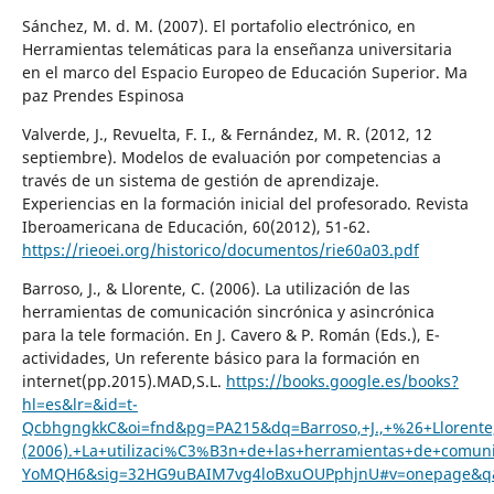
Sánchez, M. d. M. (2007). El portafolio electrónico, en
Herramientas telemáticas para la enseñanza universitaria
en el marco del Espacio Europeo de Educación Superior. Ma
paz Prendes Espinosa
Valverde, J., Revuelta, F. I., & Fernández, M. R. (2012, 12
septiembre). Modelos de evaluación por competencias a
través de un sistema de gestión de aprendizaje.
Experiencias en la formación inicial del profesorado. Revista
Iberoamericana de Educación, 60(2012), 51-62.
https://rieoei.org/historico/documentos/rie60a03.pdf
Barroso, J., & Llorente, C. (2006). La utilización de las
herramientas de comunicación sincrónica y asincrónica
para la tele formación. En J. Cavero & P. Román (Eds.), E-
actividades, Un referente básico para la formación en
internet(pp.2015).MAD,S.L.
https://books.google.es/books?
hl=es&lr=&id=t-
QcbhgngkkC&oi=fnd&pg=PA215&dq=Barroso,+J.,+%26+Llorente
(2006).+La+utilizaci%C3%B3n+de+las+herramientas+de+comu
YoMQH6&sig=32HG9uBAIM7vg4loBxuOUPphjnU#v=onepage&q&