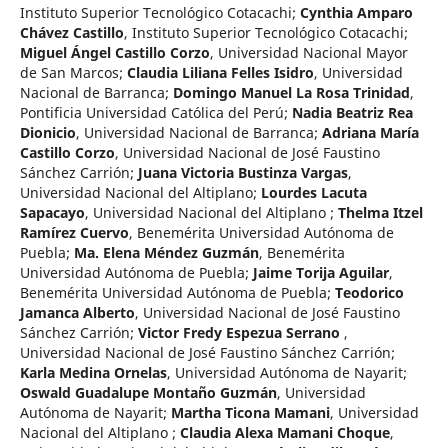
Instituto Superior Tecnológico Cotacachi
;
Cynthia Amparo
Chávez Castillo
,
Instituto Superior Tecnológico Cotacachi
;
Miguel Ángel Castillo Corzo
,
Universidad Nacional Mayor
de San Marcos
;
Claudia Liliana Felles Isidro
,
Universidad
Nacional de Barranca
;
Domingo Manuel La Rosa Trinidad
,
Pontificia Universidad Católica del Perú
;
Nadia Beatriz Rea
Dionicio
,
Universidad Nacional de Barranca
;
Adriana María
Castillo Corzo
,
Universidad Nacional de José Faustino
Sánchez Carrión
;
Juana Victoria Bustinza Vargas
,
Universidad Nacional del Altiplano
;
Lourdes Lacuta
Sapacayo
,
Universidad Nacional del Altiplano
;
Thelma Itzel
Ramírez Cuervo
,
Benemérita Universidad Autónoma de
Puebla
;
Ma. Elena Méndez Guzmán
,
Benemérita
Universidad Autónoma de Puebla
;
Jaime Torija Aguilar
,
Benemérita Universidad Autónoma de Puebla
;
Teodorico
Jamanca Alberto
,
Universidad Nacional de José Faustino
Sánchez Carrión
;
Victor Fredy Espezua Serrano
,
Universidad Nacional de José Faustino Sánchez Carrión
;
Karla Medina Ornelas
,
Universidad Autónoma de Nayarit
;
Oswald Guadalupe Montaño Guzmán
,
Universidad
Autónoma de Nayarit
;
Martha Ticona Mamani
,
Universidad
Nacional del Altiplano
;
Claudia Alexa Mamani Choque
,