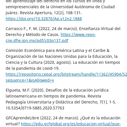
del aprendizaje del derecho en los cursos en línea y
semipresenciales de la Universidad Autónoma de Ciudad
Juárez. Revista Apertura, 12(2), 108-131.
https://doi.org/10.32870/Ap.v12n2.1888
Carrasco F., F. M. (2022, 24 de marzo). Enseñanza Virtual del
Derecho y Método de Casos.
https://www.repo-
ciie.dfie.ipn.mx/pdf/c03p137.pdf
Comisión Económica para América Latina y el Caribe &
Organización de las Naciones Unidas para la Educación, la
Ciencia y la Cultura (2020, agosto). La educación en tiempos
de la pandemia de covid-19.
https://repositorio.cepal.org/bitstream/handle/11362/45904/S
sequence=1&isAllowed=y
Elgueta, M.F. (2020). Desafíos de la educación jurídica
latinoamericana en tiempos de pandemia. Revista
Pedagogía Universitaria y Didáctica del Derecho, 7(1), 1-5.
10.5354/0719-5885.2020.57763
GFCAprendeLibre (2022, 24 de marzo). ¿Qué es la educación
virtual?
https://edu.gcfglobal.org/es/educacion-virtual/que-