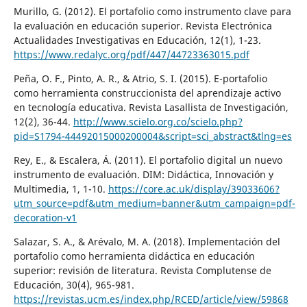
Murillo, G. (2012). El portafolio como instrumento clave para
la evaluación en educación superior. Revista Electrónica
Actualidades Investigativas en Educación, 12(1), 1-23.
https://www.redalyc.org/pdf/447/44723363015.pdf
Peña, O. F., Pinto, A. R., & Atrio, S. I. (2015). E-portafolio
como herramienta construccionista del aprendizaje activo
en tecnología educativa. Revista Lasallista de Investigación,
12(2), 36-44.
http://www.scielo.org.co/scielo.php?
pid=S1794-44492015000200004&script=sci_abstract&tlng=es
Rey, E., & Escalera, Á. (2011). El portafolio digital un nuevo
instrumento de evaluación. DIM: Didáctica, Innovación y
Multimedia, 1, 1-10.
https://core.ac.uk/display/39033606?
utm_source=pdf&utm_medium=banner&utm_campaign=pdf-
decoration-v1
Salazar, S. A., & Arévalo, M. A. (2018). Implementación del
portafolio como herramienta didáctica en educación
superior: revisión de literatura. Revista Complutense de
Educación, 30(4), 965-981.
https://revistas.ucm.es/index.php/RCED/article/view/59868