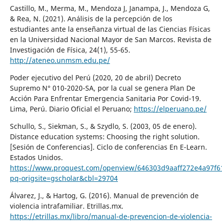
Castillo, M., Merma, M., Mendoza J, Janampa, J., Mendoza G,
& Rea, N. (2021). Análisis de la percepción de los
estudiantes ante la enseñanza virtual de las Ciencias Físicas
en la Universidad Nacional Mayor de San Marcos. Revista de
Investigación de Física, 24(1), 55-65.
http://ateneo.unmsm.edu.pe/
Poder ejecutivo del Perú (2020, 20 de abril) Decreto
Supremo N° 010-2020-SA, por la cual se genera Plan De
Acción Para Enfrentar Emergencia Sanitaria Por Covid-19.
Lima, Perú. Diario Oficial el Peruano;
https://elperuano.pe/
Schullo, S., Siekman, S., & Szydlo, S. (2003, 05 de enero).
Distance education systems: Choosing the right solution.
[Sesión de Conferencias]. Ciclo de conferencias En E-Learn.
Estados Unidos.
https://www.proquest.com/openview/646303d9aaff272e4a97f6
pq-origsite=gscholar&cbl=29704
Álvarez, J., & Hartog, G. (2016). Manual de prevención de
violencia intrafamiliar. Etrillas.mx.
https://etrillas.mx/libro/manual-de-prevencion-de-violencia-