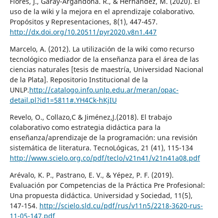
Flores, J., Garay-Argandoña. R., & Hernández, M. (2020). El
uso de la wiki y la mejora en el aprendizaje colaborativo.
Propósitos y Representaciones, 8(1), 447-457.
http://dx.doi.org/10.20511/pyr2020.v8n1.447
Marcelo, A. (2012). La utilización de la wiki como recurso
tecnológico mediador de la enseñanza para el área de las
ciencias naturales [tesis de maestría, Universidad Nacional
de la Plata]. Repositorio Institucional de la
UNLP.
http://catalogo.info.unlp.edu.ar/meran/opac-
detail.pl?id1=5811#.YH4Ck-hKjIU
Revelo, O., Collazo,C & Jiménez,J.(2018). El trabajo
colaborativo como estrategia didáctica para la
enseñanza/aprendizaje de la programación: una revisión
sistemática de literatura. TecnoLógicas, 21 (41), 115-134
http://www.scielo.org.co/pdf/teclo/v21n41/v21n41a08.pdf
Arévalo, K. P., Pastrano, E. V., & Yépez, P. F. (2019).
Evaluación por Competencias de la Práctica Pre Profesional:
Una propuesta didáctica. Universidad y Sociedad, 11(5),
147-154.
http://scielo.sld.cu/pdf/rus/v11n5/2218-3620-rus-
11-05-147.pdf