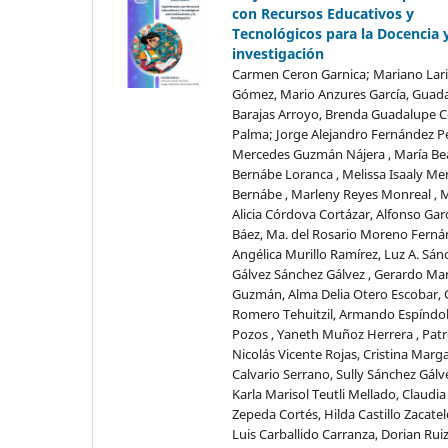
con Recursos Educativos y
Tecnológicos para la Docencia y
investigación
Carmen Ceron Garnica; Mariano Lar
Gómez, Mario Anzures García, Guad
Barajas Arroyo, Brenda Guadalupe C
Palma; Jorge Alejandro Fernández P
Mercedes Guzmán Nájera , María Bea
Bernábe Loranca , Melissa Isaaly M
Bernábe , Marleny Reyes Monreal , 
Alicia Córdova Cortázar, Alfonso Gar
Báez, Ma. del Rosario Moreno Ferná
Angélica Murillo Ramírez, Luz A. Sán
Gálvez Sánchez Gálvez , Gerardo Ma
Guzmán, Alma Delia Otero Escobar, O
Romero Tehuitzil, Armando Espíndo
Pozos , Yaneth Muñoz Herrera , Patr
Nicolás Vicente Rojas, Cristina Marg
Calvario Serrano, Sully Sánchez Gálve
Karla Marisol Teutli Mellado, Claudia
Zepeda Cortés, Hilda Castillo Zacatel
Luis Carballido Carranza, Dorian Rui