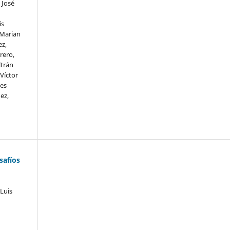
 José
is
 Marian
ez,
rero,
ltrán
 Víctor
les
ez,
safíos
Luis