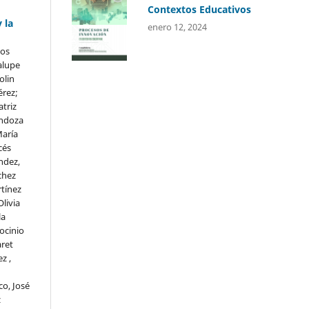
Contextos Educativos
 la
enero 12, 2024
ios
alupe
olin
érez;
triz
endoza
María
cés
ndez,
chez
rtínez
livia
la
ocinio
aret
z ,
co, José
z