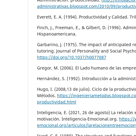
administrativas.blogspot.com/2010/09/producti
Everett, E. A. (1994). Productividad y Calidad. Tril
Finch, J., Freeman, E., & Gilbert, D. (1996). Admin
Hispanoamericana.
Garbarino, J. (1975). The impact of anticipated
tutoring. Journal of Personality and Social Psych
https://doi.org/10.1037/h0077087
Gregor, M. (2006). El Lado humano de las empre
Hernández, S. (1992). Introducción a la administ
Hugo, I. (2008,13 de julio). Ciclo de la productiv
Métodos.
https://ingenieriametodos.blogspot.co
productividad.html
Inteligencia, E. (2021, 26 de agosto) La relación
motivación. Inteligencia-Emocional.org.
https://
emocional.org/articulos/larelacionentreemocio
Izard, C. E. (1989). The structure and functions 