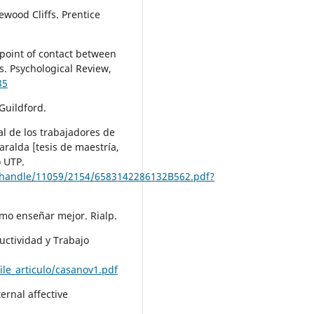
ewood Cliffs. Prentice
A point of contact between
. Psychological Review,
35
Guildford.
ral de los trabajadores de
aralda [tesis de maestría,
o UTP.
am/handle/11059/2154/6583142286132B562.pdf?
como enseñar mejor. Rialp.
uctividad y Trabajo
file_articulo/casanov1.pdf
ernal affective