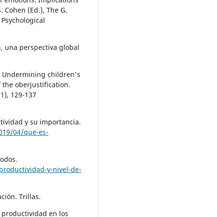
S. Cohen (Ed.), The G.
 Psychological
n, una perspectiva global
). Undermining children's
f the oberjustification.
(1), 129-137
ctividad y su importancia.
019/04/que-es-
todos.
roductividad-y-nivel-de-
ión. Trillas.
 productividad en los