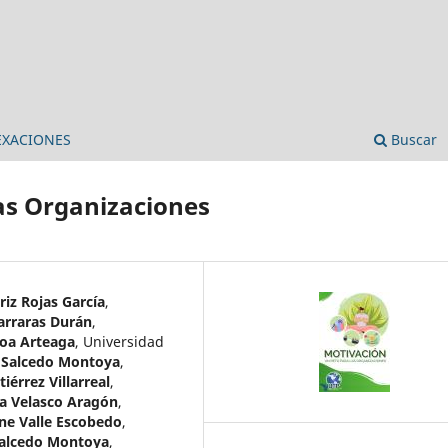
EXACIONES
Buscar
as Organizaciones
riz Rojas García
,
arraras Durán
,
loa Arteaga
,
Universidad
a Salcedo Montoya
,
tiérrez Villarreal
,
ina Velasco Aragón
,
ne Valle Escobedo
,
Salcedo Montoya
,