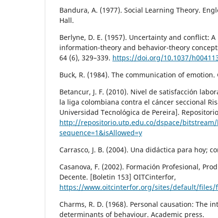
Bandura, A. (1977). Social Learning Theory. Engl
Hall.
Berlyne, D. E. (1957). Uncertainty and conflict: 
information-theory and behavior-theory concepts
64 (6), 329–339.
https://doi.org/10.1037/h00411
Buck, R. (1984). The communication of emotion. 
Betancur, J. F. (2010). Nivel de satisfacción labo
la liga colombiana contra el cáncer seccional Ris
Universidad Tecnológica de Pereira]. Repositori
http://repositorio.utp.edu.co/dspace/bitstre
sequence=1&isAllowed=y
Carrasco, J. B. (2004). Una didáctica para hoy; 
Casanova, F. (2002). Formación Profesional, Prod
Decente. [Boletin 153] OITCinterfor,
https://www.oitcinterfor.org/sites/default/files/
Charms, R. D. (1968). Personal causation: The int
determinants of behaviour. Academic press.