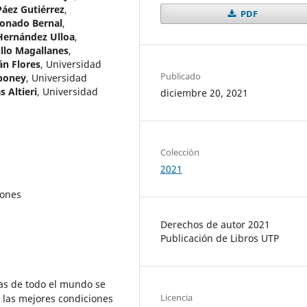
 Páez Gutiérrez
,
PDF
donado Bernal
,
 Hernández Ulloa
,
llo Magallanes
,
án Flores
,
Universidad
Publicado
rboney
,
Universidad
 Altieri
,
Universidad
diciembre 20, 2021
Colección
2021
iones
Derechos de autor 2021
Publicación de Libros UTP
as de todo el mundo se
Licencia
 las mejores condiciones