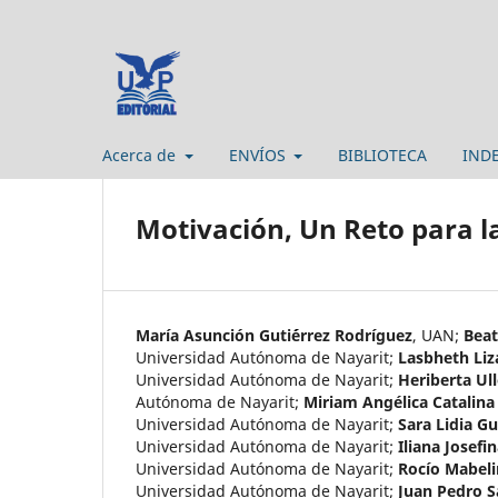
Acerca de
ENVÍOS
BIBLIOTECA
IND
Motivación, Un Reto para l
María Asunción Guti´érrez Rodríguez
,
UAN
;
Beat
Universidad Autónoma de Nayarit
;
Lasbheth Liz
Universidad Autónoma de Nayarit
;
Heriberta Ul
Autónoma de Nayarit
;
Miriam Angélica Catalin
Universidad Autónoma de Nayarit
;
Sara Lidia Gu
Universidad Autónoma de Nayarit
;
Iliana Josef
Universidad Autónoma de Nayarit
;
Rocío Mabeli
Universidad Autónoma de Nayarit
;
Juan Pedro 