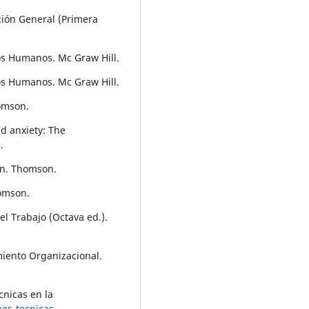
ación General (Primera
os Humanos. Mc Graw Hill.
os Humanos. Mc Graw Hill.
omson.
d anxiety: The
.
ión. Thomson.
homson.
l Trabajo (Octava ed.).
iento Organizacional.
cnicas en la
nes-tecnicas-