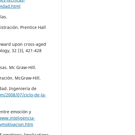
vidad.html
las.
istración. Prentice Hall
 reward upon cross-aged
ology, 32 (3), 421-428
sas. Mc Graw-Hill.
ración. McGraw-Hill.
idad. Ingeniería de
m/2008/07/ciclo-de-la-
 entre emoción y
www.inteligencia-
nymotivacion.htm
of emotions: Implications