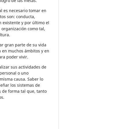
 logro de las metas.
al es necesario tomar en
tos son: conducta,
 existente y por último el
 organización como tal,
ltura.
r gran parte de su vida
an en muchos ámbitos y en
ara poder vivir.
lizar sus actividades de
 personal o uno
 misma causa. Saber lo
señar los sistemas de
 de forma tal que, tanto
os.