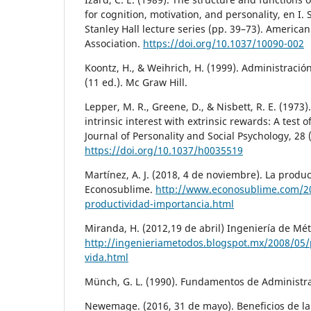
for cognition, motivation, and personality, en I. 
Stanley Hall lecture series (pp. 39–73). American
Association.
https://doi.org/10.1037/10090-002
Koontz, H., & Weihrich, H. (1999). Administració
(11 ed.). Mc Graw Hill.
Lepper, M. R., Greene, D., & Nisbett, R. E. (1973
intrinsic interest with extrinsic rewards: A test o
Journal of Personality and Social Psychology, 28 
https://doi.org/10.1037/h0035519
Martínez, A. J. (2018, 4 de noviembre). La produ
Econosublime.
http://www.econosublime.com/2
productividad-importancia.html
Miranda, H. (2012,19 de abril) Ingeniería de Mé
http://ingenieriametodos.blogspot.mx/2008/05/p
vida.html
Münch, G. L. (1990). Fundamentos de Administrac
Newemage. (2016, 31 de mayo). Beneficios de la