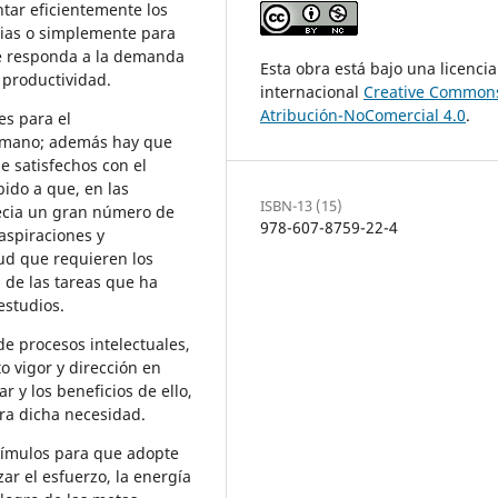
ntar eficientemente los
cias o simplemente para
ue responda a la demanda
Esta obra está bajo una licencia
y productividad.
internacional
Creative Common
Atribución-NoComercial 4.0
.
es para el
humano; además hay que
 satisfechos con el
ido a que, en las
ISBN-13 (15)
precia un gran número de
978-607-8759-22-4
aspiraciones y
tud que requieren los
 de las tareas que ha
estudios.
e procesos intelectuales,
to vigor y dirección en
y los beneficios de ello,
ra dicha necesidad.
stímulos para que adopte
r el esfuerzo, la energía