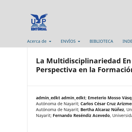
Acerca de
ENVÍOS
BIBLIOTECA
IND
La Multidisciplinariedad E
Perspectiva en la Formació
admin_edkt admin_edkt
;
Emeterio Mosso Vásq
Autónoma de Nayarit
;
Carlos César Cruz Arizme
Autónoma de Nayarit
;
Bertha Alcaraz Núñez
,
Un
Nayarit
;
Fernando Reséndiz Acevedo
,
Universid