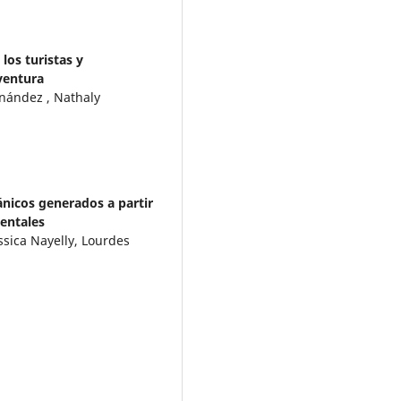
los turistas y
ventura
nández , Nathaly
nicos generados a partir
ientales
ssica Nayelly, Lourdes