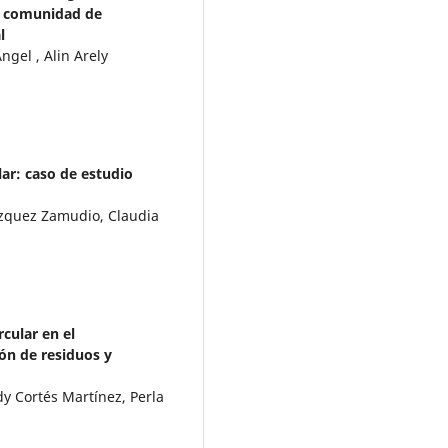
la comunidad de
l
gel , Alin Arely
s
lar: caso de estudio
ázquez Zamudio, Claudia
cular en el
ón de residuos y
y Cortés Martínez, Perla