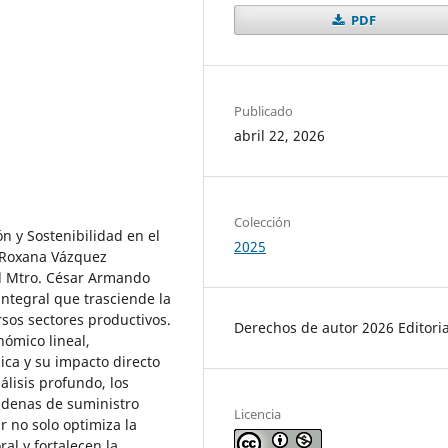
PDF
Publicado
abril 22, 2026
Colección
ón y Sostenibilidad en el
2025
m Roxana Vázquez
el Mtro. César Armando
ntegral que trasciende la
rsos sectores productivos.
Derechos de autor 2026 Editoria
ómico lineal,
ca y su impacto directo
álisis profundo, los
adenas de suministro
Licencia
r no solo optimiza la
ral y fortalecen la