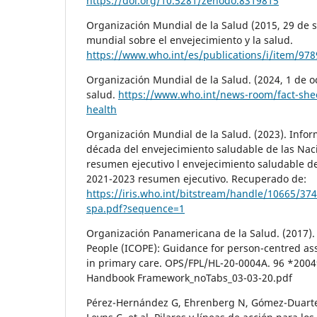
https://doi.org/10.5281/zenodo.8319815
Organización Mundial de la Salud (2015, 29 de 
mundial sobre el envejecimiento y la salud.
https://www.who.int/es/publications/i/item/97
Organización Mundial de la Salud. (2024, 1 de o
salud.
https://www.who.int/news-room/fact-shee
health
Organización Mundial de la Salud. (2023). Infor
década del envejecimiento saludable de las Nac
resumen ejecutivo l envejecimiento saludable d
2021-2023 resumen ejecutivo. Recuperado de:
https://iris.who.int/bitstream/handle/10665/3
spa.pdf?sequence=1
Organización Panamericana de la Salud. (2017). 
People (ICOPE): Guidance for person-centred a
in primary care. OPS/FPL/HL-20-0004A. 96 *200
Handbook Framework_noTabs_03-03-20.pdf
Pérez-Hernández G, Ehrenberg N, Gómez-Duarte 