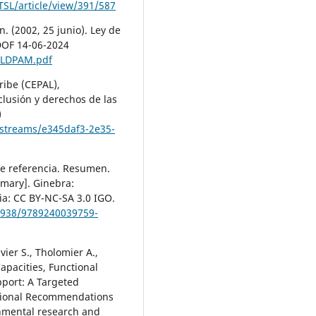
ITSL/article/view/391/587
. (2002, 25 junio). Ley de
DOF 14-06-2024
/LDPAM.pdf
ribe (CEPAL),
clusión y derechos de las
)
itstreams/e345daf3-2e35-
de referencia. Resumen.
mmary]. Ginebra:
ia: CC BY-NC-SA 3.0 IGO.
50938/9789240039759-
ier S., Tholomier A.,
 Capacities, Functional
pport: A Targeted
national Recommendations
onmental research and