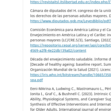
https://revistaitsl.itslibertad.edu.ec/index.php/
Cámara de diputados del H. congreso de la unión
los derechos de las personas adultas mayores. 
https://www.diputados.gob.mx/LeyesBiblio/pdf
Comisión Económica para América Latina y el Ca
Envejecimiento en América Latina y el Caribe: in
personas mayores (LC/CRE.5/3), Santiago, (2022
https://repositorio.cepal.org/server/api/core/b
4569-a2f8-4e22db139a02/content
Década del envejecimiento saludable. Informe 
[Decade of healthy ageing: baseline report. Su
Organización Mundial de la Salud (2021). Licenc
https://iris.who.int/bitstream/handle/10665/3
spa.pdf
Eeni-MArina A, Ludwing C., Mastromauro L., Périv
Ionita I., Graf C., & Bushnell C. (2023). Intrinsic
Ability, Physiological Systems, and Caregiver Su
Synthesis of Effective Interventions and Inter
for Older Adults. International journal of envir