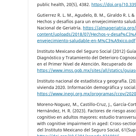
public health, 20(5), 4382.
https://doi.org/10.3
Gutierrez R. L. M., Agudelo, B. M., Giraldo R. L &
Hechos y desafíos para un envejecimiento saluda
Nacional de Geriatría.
https://almageriatria.org
content/uploads/2018/07/Hechos-y-desaf%C3%
envejecimiento-saludable-en-M%C3%A9xico.pdf
Instituto Mexicano del Seguro Social (2012) Guía
Diagnóstico y Tratamiento del Deterioro Cognosc
en el Primer Nivel de Atención. Recuperado de
https://www.imss.gob.mx/sites/all/statics/guia
Instituto nacional de estadística y geografía. (2
vivienda 2020. Información demográfica y social
https://www.inegi.org.mx/programas/ccpv/2020
Moreno-Noguez, M., Castillo-Cruz, J., García-Cort
Hernández, H. R. (2023). Factores de riesgo asoc
cognitivo en adultos mayores: estudio transversa
with cognitive impairment in aged: Cross-sectio
del Instituto Mexicano del Seguro Social, 61(Sup