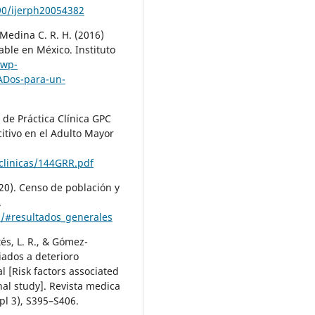
390/ijerph20054382
 Medina C. R. H. (2016)
ble en México. Instituto
/wp-
ADos-para-un-
 de Práctica Clínica GPC
itivo en el Adulto Mayor
sclinicas/144GRR.pdf
020). Censo de población y
.
/#resultados_generales
és, L. R., & Gómez-
iados a deterioro
l [Risk factors associated
nal study]. Revista medica
pl 3), S395–S406.