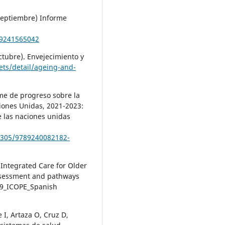
septiembre) Informe
89241565042
ctubre). Envejecimiento y
ts/detail/ageing-and-
me de progreso sobre la
iones Unidas, 2021-2023:
e las naciones unidas
74305/9789240082182-
Integrated Care for Older
ssessment and pathways
49_ICOPE_Spanish
I, Artaza O, Cruz D,