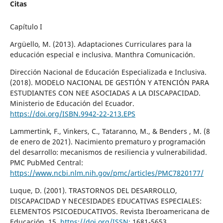
Citas
Capítulo I
Argüello, M. (2013). Adaptaciones Curriculares para la
educación especial e inclusiva. Manthra Comunicación.
Dirección Nacional de Educación Especializada e Inclusiva.
(2018). MODELO NACIONAL DE GESTIÓN Y ATENCIÓN PARA
ESTUDIANTES CON NEE ASOCIADAS A LA DISCAPACIDAD.
Ministerio de Educación del Ecuador.
https://doi.org/ISBN.9942-22-213.EPS
Lammertink, F., Vinkers, C., Tataranno, M., & Benders , M. (8
de enero de 2021). Nacimiento prematuro y programación
del desarrollo: mecanismos de resiliencia y vulnerabilidad.
PMC PubMed Central:
https://www.ncbi.nlm.nih.gov/pmc/articles/PMC7820177/
Luque, D. (2001). TRASTORNOS DEL DESARROLLO,
DISCAPACIDAD Y NECESIDADES EDUCATIVAS ESPECIALES:
ELEMENTOS PSICOEDUCATIVOS. Revista Iberoamericana de
Educación, 15.
https://doi.org/ISSN:
1681-5653