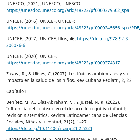
UNESCO. (2021). UNESCO. UNESCO:
https://unesdoc.unesco.org/ark:/48223/pf0000379502_spa
UNICEF. (2016). UNICEF. UNICEF:
https://unesdoc.unesco.org/ark:/48223/pf0000245656_spa/PDF
UNICEF. (2017). UNICEF. Illus, 46.
https://doi.org/978-92-3-
300076-6
UNICEF. (2020). UNICEF.
https://unesdoc.unesco.org/ark:/48223/pf0000374817
Zayas , R., & Ulises, C. (2007). Los tóxicos ambientales y su
impacto en la salud de los niños. Rev Cubana Pediatr , 2, 23.
Capítulo II
Benítez, M. A., Díaz-Abraham, V., & Justel, N. R. (2023).
Influencia del contexto en el desarrollo cognitivo infantil:
revisión sistemática. Revista Latinoamericana de Ciencias
Sociales, Niñez y Juventud, 21(2), 1–27.
https://doi.org/10.11600/rlcsnj.21.2.5321
Cárdenas-Yánez, N. S., Solano-Paucay, V. M., Álvarez-