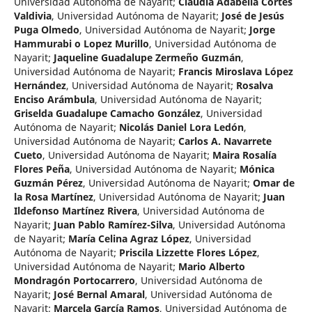
Universidad Autónoma de Nayarit
;
Claudia Adabella Cortes
Valdivia
,
Universidad Autónoma de Nayarit
;
José de Jesús
Puga Olmedo
,
Universidad Autónoma de Nayarit
;
Jorge
Hammurabi o Lopez Murillo
,
Universidad Autónoma de
Nayarit
;
Jaqueline Guadalupe Zermeño Guzmán
,
Universidad Autónoma de Nayarit
;
Francis Miroslava López
Hernández
,
Universidad Autónoma de Nayarit
;
Rosalva
Enciso Arámbula
,
Universidad Autónoma de Nayarit
;
Griselda Guadalupe Camacho González
,
Universidad
Autónoma de Nayarit
;
Nicolás Daniel Lora Ledón
,
Universidad Autónoma de Nayarit
;
Carlos A. Navarrete
Cueto
,
Universidad Autónoma de Nayarit
;
Maira Rosalía
Flores Peña
,
Universidad Autónoma de Nayarit
;
Mónica
Guzmán Pérez
,
Universidad Autónoma de Nayarit
;
Omar de
la Rosa Martínez
,
Universidad Autónoma de Nayarit
;
Juan
Ildefonso Martínez Rivera
,
Universidad Autónoma de
Nayarit
;
Juan Pablo Ramírez-Silva
,
Universidad Autónoma
de Nayarit
;
María Celina Agraz López
,
Universidad
Autónoma de Nayarit
;
Priscila Lizzette Flores López
,
Universidad Autónoma de Nayarit
;
Mario Alberto
Mondragón Portocarrero
,
Universidad Autónoma de
Nayarit
;
José Bernal Amaral
,
Universidad Autónoma de
Nayarit
;
Marcela García Ramos
,
Universidad Autónoma de