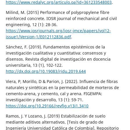
https://www.redalyc.org/articulo.oa?id=361233548003
.
Milind, M. (2015) Performance of polypropylene fibre
reinforced concrete. IOSR journal of mechanical and civil
engineering, 12 (1): 28-36.
https://www.iosrjournals.org/iosr-jmce/papers/vol12-
issue1/Version-1/E012112836.pdf
.
Sánchez, F. (2019). Fundamentos epistémicos de la
investigación cualitativa y cuantitativa: consensos y
disensos. Revista digital de investigación en docencia
universitaria, 13 (1), 102-122.
http://dx.doi.org/10.19083/ridu.2019.644
Viera, P, Morillo, D & Parion, J. (2022). Influencia de fibras
naturales y sintéticas en la permeabilidad de morteros de
cemento-arena, y cemento, cal y arena. FIGEMPA:
investigación y desarrollo, 13 (1): 59-71.
https://doi.org/10.29166/revfig.v13i1.3410
Ramos, J. Y Lozano, J. (2019) Estabilización de suelo
mediante aditivos alternativos. [Tesis de grado de
Ingeniería Universidad Católica de Colombia]. Repositorio