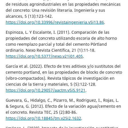
de residuos agroindustriales en las propiedades mecánicas
del concreto: Una revisión literaria. Ingeniería y sus
alcances, 5 (13):123-142.
https://doi.org/10.33996/revistaingenieria.v5i13.86
.
Espinoza, L. Y Escalante, I. (2011). Comparación de las
propiedades del concreto utilizando escoria de alto horno
como reemplazo parcial y total del cemento Pórtland
ordinario. Nexo Revista Científica, 21 (1):11-18.
https://doi.org/10.5377/nexo.v21i01.405
.
García et al. (2022). Efecto de tres aditivos y/o sustitutos del
cemento portland, en las propiedades de blocks de concreto
(vibro-compactados). Revista tópicos de investigación en
ciencias de la tierra y materiales, 5 (5):122-128.
https://doi.org/10.29057/aactm.v5i5.9121
.
Guevara, G., Hidalgo, C., Pizarro, M., Rodriguez, I., Rojas, L.
& Segura, G. (2012). Efecto de la variación agua/cemento en
el concreto. Revista TEC, 25 (2):80-86.
https://doi.org/10.18845/tm.v25i2.1632
.