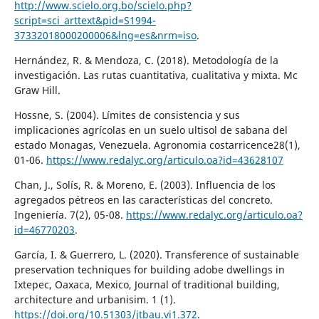
http://www.scielo.org.bo/scielo.php?
script=sci_arttext&pid=S1994-
37332018000200006&lng=es&nrm=iso
.
Hernández, R. & Mendoza, C. (2018). Metodología de la
investigación. Las rutas cuantitativa, cualitativa y mixta. Mc
Graw Hill.
Hossne, S. (2004). Límites de consistencia y sus
implicaciones agrícolas en un suelo ultisol de sabana del
estado Monagas, Venezuela. Agronomia costarricence28(1),
01-06.
https://www.redalyc.org/articulo.oa?id=43628107
Chan, J., Solís, R. & Moreno, E. (2003). Influencia de los
agregados pétreos en las características del concreto.
Ingeniería. 7(2), 05-08.
https://www.redalyc.org/articulo.oa?
id=46770203
.
García, I. & Guerrero, L. (2020). Transference of sustainable
preservation techniques for building adobe dwellings in
Ixtepec, Oaxaca, Mexico, Journal of traditional building,
architecture and urbanisim. 1 (1).
https://doi.org/10.51303/jtbau.vi1.372
.