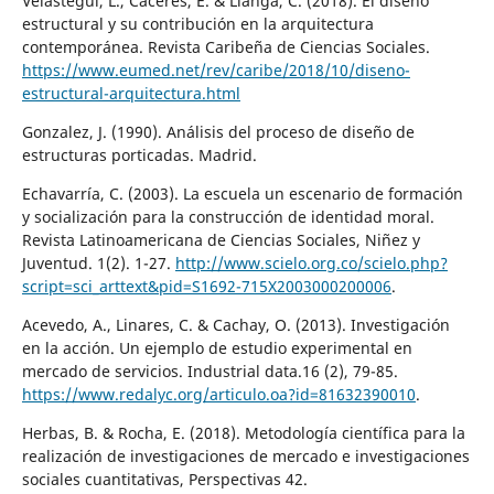
Velastegui, L., Caceres, E. & Llanga, C. (2018). El diseño
estructural y su contribución en la arquitectura
contemporánea. Revista Caribeña de Ciencias Sociales.
https://www.eumed.net/rev/caribe/2018/10/diseno-
estructural-arquitectura.html
Gonzalez, J. (1990). Análisis del proceso de diseño de
estructuras porticadas. Madrid.
Echavarría, C. (2003). La escuela un escenario de formación
y socialización para la construcción de identidad moral.
Revista Latinoamericana de Ciencias Sociales, Niñez y
Juventud. 1(2). 1-27.
http://www.scielo.org.co/scielo.php?
script=sci_arttext&pid=S1692-715X2003000200006
.
Acevedo, A., Linares, C. & Cachay, O. (2013). Investigación
en la acción. Un ejemplo de estudio experimental en
mercado de servicios. Industrial data.16 (2), 79-85.
https://www.redalyc.org/articulo.oa?id=81632390010
.
Herbas, B. & Rocha, E. (2018). Metodología científica para la
realización de investigaciones de mercado e investigaciones
sociales cuantitativas, Perspectivas 42.