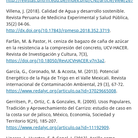
http://revistas.untrm.edu.pe/index.php/CNI/article/view/267
Villena, J. (2018). Calidad de Agua y desarrollo sostenible.
Revista Peruana de Medicina Experimental y Salud Pública,
35(2) 04-06.
http://dx.doi.org/10.17843/rpmesp.2018.352.3719
.
Farfán, M. & Pastor, H. ceniza de bagazo de caña de azúcar
en la resistencia a la compresión del concreto, UCV-HACER.
Revista de Investigación y Cultura, 7(3),
https://doi.org/10.18050/RevUCVHACER.v7n3a2
.
García, G., Coronado, M. & Acosta, M. (2013). Potencial
Energético de la Paja de Trigo en el Valle Mexicali. Revista
internacional de Contaminación Ambiental, 29 (3), 67-72.
https://www.redalyc.org/articulo.oa?id=37029665008
.
Gerritsen, P., Ortiz, C. & Gonzales, R. (2009). Usos Populares,
Tradición y Aprovechamiento del Carrizo: estudio de caso en
la costa sur de Jalisco, México, Economía, Sociedad y
Territorio 9(29), 185-207.
https://www.redalyc.org/articulo.oa?id=11192909
.