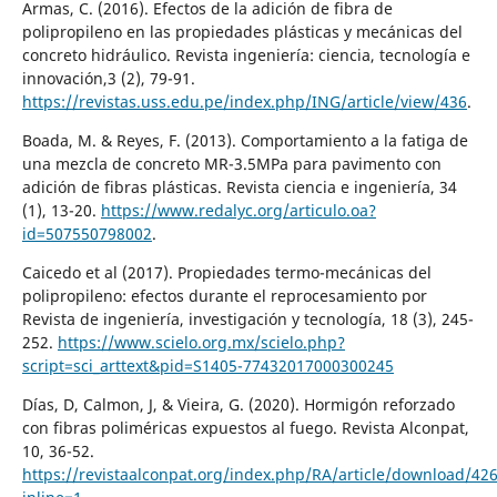
Armas, C. (2016). Efectos de la adición de fibra de
polipropileno en las propiedades plásticas y mecánicas del
concreto hidráulico. Revista ingeniería: ciencia, tecnología e
innovación,3 (2), 79-91.
https://revistas.uss.edu.pe/index.php/ING/article/view/436
.
Boada, M. & Reyes, F. (2013). Comportamiento a la fatiga de
una mezcla de concreto MR-3.5MPa para pavimento con
adición de fibras plásticas. Revista ciencia e ingeniería, 34
(1), 13-20.
https://www.redalyc.org/articulo.oa?
id=507550798002
.
Caicedo et al (2017). Propiedades termo-mecánicas del
polipropileno: efectos durante el reprocesamiento por
Revista de ingeniería, investigación y tecnología, 18 (3), 245-
252.
https://www.scielo.org.mx/scielo.php?
script=sci_arttext&pid=S1405-77432017000300245
Días, D, Calmon, J, & Vieira, G. (2020). Hormigón reforzado
con fibras poliméricas expuestos al fuego. Revista Alconpat,
10, 36-52.
https://revistaalconpat.org/index.php/RA/article/download/42