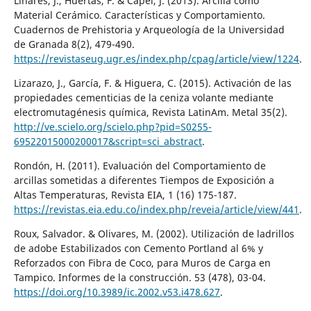
Linares, J., Huertas, F. & Capel, J. (2013). Arcilla como
Material Cerámico. Características y Comportamiento.
Cuadernos de Prehistoria y Arqueología de la Universidad
de Granada 8(2), 479-490.
https://revistaseug.ugr.es/index.php/cpag/article/view/1224
.
Lizarazo, J., García, F. & Higuera, C. (2015). Activación de las
propiedades cementicias de la ceniza volante mediante
electromutagénesis química, Revista LatinAm. Metal 35(2).
http://ve.scielo.org/scielo.php?pid=S0255-
69522015000200017&script=sci_abstract
.
Rondón, H. (2011). Evaluación del Comportamiento de
arcillas sometidas a diferentes Tiempos de Exposición a
Altas Temperaturas, Revista EIA, 1 (16) 175-187.
https://revistas.eia.edu.co/index.php/reveia/article/view/441
.
Roux, Salvador. & Olivares, M. (2002). Utilización de ladrillos
de adobe Estabilizados con Cemento Portland al 6% y
Reforzados con Fibra de Coco, para Muros de Carga en
Tampico. Informes de la construcción. 53 (478), 03-04.
https://doi.org/10.3989/ic.2002.v53.i478.627
.