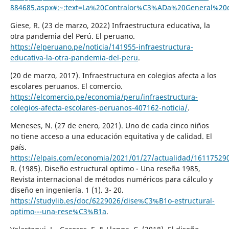
884685.aspx#:~:text=La%20Contralor%C3%ADa%20General%20
Giese, R. (23 de marzo, 2022) Infraestructura educativa, la
otra pandemia del Perú. El peruano.
https://elperuano.pe/noticia/141955-infraestructura-
educativa-la-otra-pandemia-del-peru
.
(20 de marzo, 2017). Infraestructura en colegios afecta a los
escolares peruanos. El comercio.
https://elcomercio.pe/economia/peru/infraestructura-
colegios-afecta-escolares-peruanos-407162-noticia/
.
Meneses, N. (27 de enero, 2021). Uno de cada cinco niños
no tiene acceso a una educación equitativa y de calidad. El
país.
https://elpais.com/economia/2021/01/27/actualidad/16117529
R. (1985). Diseño estructural optimo - Una reseña 1985,
Revista internacional de métodos numéricos para cálculo y
diseño en ingeniería. 1 (1). 3- 20.
https://studylib.es/doc/6229026/dise%C3%B1o-estructural-
optimo---una-rese%C3%B1a
.