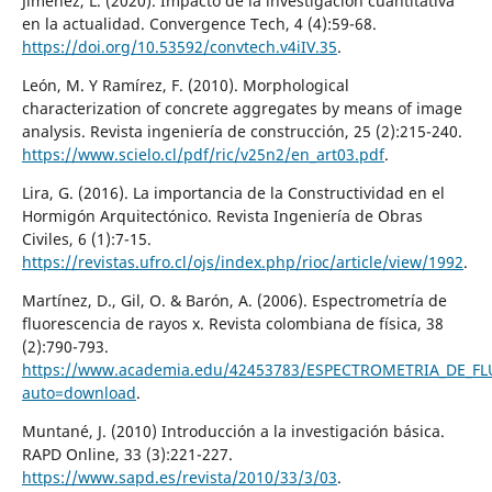
Jiménez, L. (2020). Impacto de la investigación cuantitativa
en la actualidad. Convergence Tech, 4 (4):59-68.
https://doi.org/10.53592/convtech.v4iIV.35
.
León, M. Y Ramírez, F. (2010). Morphological
characterization of concrete aggregates by means of image
analysis. Revista ingeniería de construcción, 25 (2):215-240.
https://www.scielo.cl/pdf/ric/v25n2/en_art03.pdf
.
Lira, G. (2016). La importancia de la Constructividad en el
Hormigón Arquitectónico. Revista Ingeniería de Obras
Civiles, 6 (1):7-15.
https://revistas.ufro.cl/ojs/index.php/rioc/article/view/1992
.
Martínez, D., Gil, O. & Barón, A. (2006). Espectrometría de
fluorescencia de rayos x. Revista colombiana de física, 38
(2):790-793.
https://www.academia.edu/42453783/ESPECTROMETRIA_DE_F
auto=download
.
Muntané, J. (2010) Introducción a la investigación básica.
RAPD Online, 33 (3):221-227.
https://www.sapd.es/revista/2010/33/3/03
.