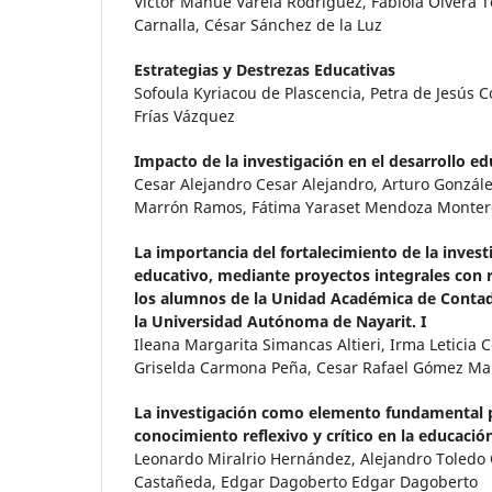
Víctor Manue Varela Rodríguez, Fabiola Olvera T
Carnalla, César Sánchez de la Luz
Estrategias y Destrezas Educativas
Sofoula Kyriacou de Plascencia, Petra de Jesús C
Frías Vázquez
Impacto de la investigación en el desarrollo ed
Cesar Alejandro Cesar Alejandro, Arturo Gonzál
Marrón Ramos, Fátima Yaraset Mendoza Monter
La importancia del fortalecimiento de la invest
educativo, mediante proyectos integrales con r
los alumnos de la Unidad Académica de Contad
la Universidad Autónoma de Nayarit. I
Ileana Margarita Simancas Altieri, Irma Leticia 
Griselda Carmona Peña, Cesar Rafael Gómez Ma
La investigación como elemento fundamental p
conocimiento reflexivo y crítico en la educació
Leonardo Miralrio Hernández, Alejandro Toledo O
Castañeda, Edgar Dagoberto Edgar Dagoberto