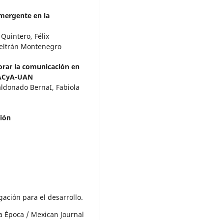
mergente en la
Quintero, Félix
Beltrán Montenegro
orar la comunicación en
 UACyA-UAN
ldonado BernaI, Fabiola
ción
gación para el desarrollo.
a Época / Mexican Journal