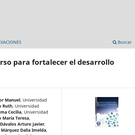
EXACIONES
Buscar
so para fortalecer el desarrollo
tor Manuel
,
Universidad
o Ruth
,
Universidad
ma Cecilia
,
Universidad
 María Teresa
,
ávalos Arturo Javier
,
o Márquez Dalia Imelda
,