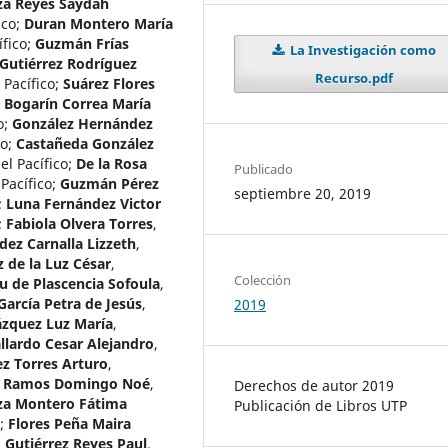
a Reyes Saydah
ico
;
Duran Montero María
ífico
;
Guzmán Frías
La Investigación como
Gutiérrez Rodríguez
Recurso.pdf
 Pacífico
;
Suárez Flores
;
Bogarín Correa María
o
;
González Hernández
co
;
Castañeda González
el Pacífico
;
De la Rosa
Publicado
Pacífico
;
Guzmán Pérez
septiembre 20, 2019
;
Luna Fernández Victor
;
Fabiola Olvera Torres
,
ez Carnalla Lizzeth
,
 de la Luz César
,
Colección
u de Plascencia Sofoula
,
García Petra de Jesús
,
2019
ázquez Luz María
,
llardo Cesar Alejandro
,
z Torres Arturo
,
 Ramos Domingo Noé
,
Derechos de autor 2019
a Montero Fátima
Publicación de Libros UTP
;
Flores Peña Maira
;
Gutiérrez Reyes Paul
,