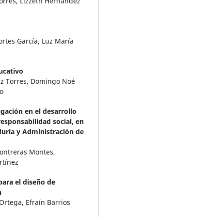
orres, Lizzeth Hernández
ortes García, Luz María
ucativo
ez Torres, Domingo Noé
o
igación en el desarrollo
esponsabilidad social, en
uría y Administración de
Contreras Montes,
rtínez
ara el diseño de
n
rtega, Efraín Barrios