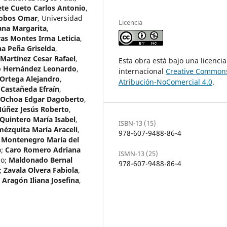
te Cueto Carlos Antonio
,
Cobos Omar
,
Universidad
Licencia
eana Margarita
,
as Montes Irma Leticia
,
a Peña Griselda
,
Martínez Cesar Rafael
,
Esta obra está bajo una licencia
io Hernández Leonardo
,
internacional
Creative Common
Ortega Alejandro
,
Atribución-NoComercial 4.0
.
 Castañeda Efraín
,
 Ochoa Edgar Dagoberto
,
Núñez Jesús Roberto
,
Quintero María Isabel
,
ISBN-13 (15)
mézquita María Araceli
,
978-607-9488-86-4
 Montenegro María del
o
;
Caro Romero Adriana
ISMN-13 (25)
co
;
Maldonado Bernal
978-607-9488-86-4
;
Zavala Olvera Fabiola
,
 Aragón Iliana Josefina
,