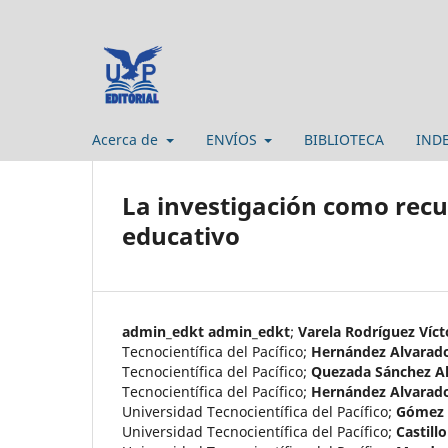
Acerca de
ENVÍOS
BIBLIOTECA
IND
La investigación como recur
educativo
admin_edkt admin_edkt
;
Varela Rodríguez Víc
Tecnocientífica del Pacífico
;
Hernández Alvarad
Tecnocientífica del Pacífico
;
Quezada Sánchez Al
Tecnocientífica del Pacífico
;
Hernández Alvarado
Universidad Tecnocientífica del Pacífico
;
Gómez D
Universidad Tecnocientífica del Pacífico
;
Castill