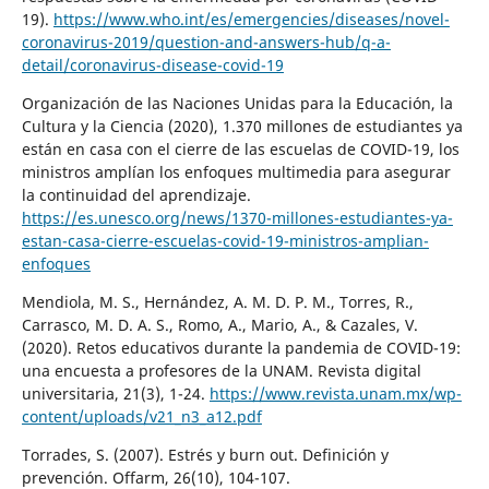
19).
https://www.who.int/es/emergencies/diseases/novel-
coronavirus-2019/question-and-answers-hub/q-a-
detail/coronavirus-disease-covid-19
Organización de las Naciones Unidas para la Educación, la
Cultura y la Ciencia (2020), 1.370 millones de estudiantes ya
están en casa con el cierre de las escuelas de COVID-19, los
ministros amplían los enfoques multimedia para asegurar
la continuidad del aprendizaje.
https://es.unesco.org/news/1370-millones-estudiantes-ya-
estan-casa-cierre-escuelas-covid-19-ministros-amplian-
enfoques
Mendiola, M. S., Hernández, A. M. D. P. M., Torres, R.,
Carrasco, M. D. A. S., Romo, A., Mario, A., & Cazales, V.
(2020). Retos educativos durante la pandemia de COVID-19:
una encuesta a profesores de la UNAM. Revista digital
universitaria, 21(3), 1-24.
https://www.revista.unam.mx/wp-
content/uploads/v21_n3_a12.pdf
Torrades, S. (2007). Estrés y burn out. Definición y
prevención. Offarm, 26(10), 104-107.