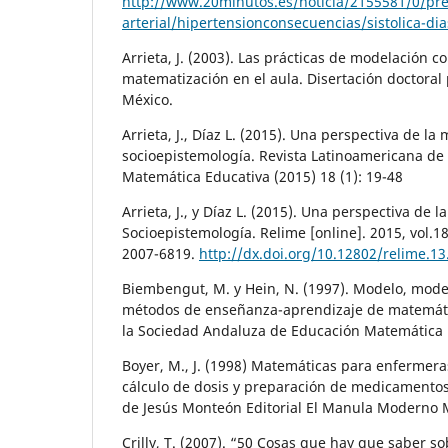
http://www.20minutos.es/noticia/2155581/0/pre
arterial/hipertensionconsecuencias/sistolica-dia
Arrieta, J. (2003). Las prácticas de modelación 
matematización en el aula. Disertación doctoral 
México.
Arrieta, J., Díaz L. (2015). Una perspectiva de l
socioepistemología. Revista Latinoamericana de
Matemática Educativa (2015) 18 (1): 19-48
Arrieta, J., y Díaz L. (2015). Una perspectiva de 
Socioepistemología. Relime [online]. 2015, vol.18
2007-6819.
http://dx.doi.org/10.12802/relime.13
Biembengut, M. y Hein, N. (1997). Modelo, mode
métodos de enseñanza-aprendizaje de matemátic
la Sociedad Andaluza de Educación Matemática 
Boyer, M., J. (1998) Matemáticas para enfermeras
cálculo de dosis y preparación de medicamentos
de Jesús Monteón Editorial El Manula Moderno 
Crilly, T. (2007). “50 Cosas que hay que saber s