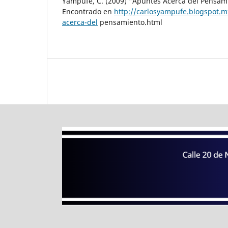
Yampufé, C. (2009) “Apuntes Acerca del Pensam
Encontrado en
http://carlosyampufe.blogspot.
acerca-del
pensamiento.html