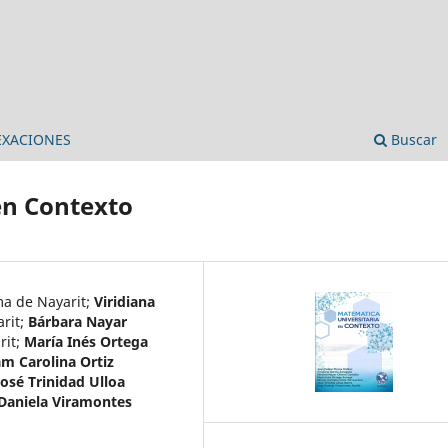
EXACIONES
Buscar
en Contexto
a de Nayarit
;
Viridiana
rit
;
Bárbara Nayar
rit
;
María Inés Ortega
am Carolina Ortiz
José Trinidad Ulloa
Daniela Viramontes