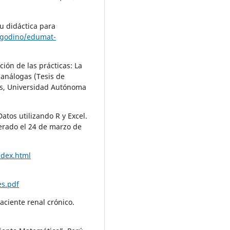
u didáctica para
jgodino/edumat-
ión de las prácticas: La
 análogas (Tesis de
as, Universidad Autónoma
atos utilizando R y Excel.
erado el 24 de marzo de
ndex.html
s.pdf
paciente renal crónico.