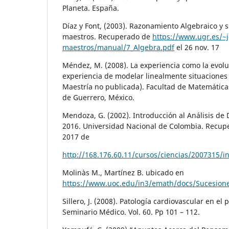
Planeta. España.
Díaz y Font, (2003). Razonamiento Algebraico y s
maestros. Recuperado de
https://www.ugr.es/~
maestros/manual/7_Algebra.pdf
el 26 nov. 17
Méndez, M. (2008). La experiencia como la evoluc
experiencia de modelar linealmente situaciones
Maestría no publicada). Facultad de Matemátic
de Guerrero, México.
Mendoza, G. (2002). Introducción al Análisis de D
2016. Universidad Nacional de Colombia. Recup
2017 de
http://168.176.60.11/cursos/ciencias/2007315/i
Molinàs M., Martínez B. ubicado en
https://www.uoc.edu/in3/emath/docs/Sucesione
Sillero, J. (2008). Patología cardiovascular en el 
Seminario Médico. Vol. 60. Pp 101 – 112.