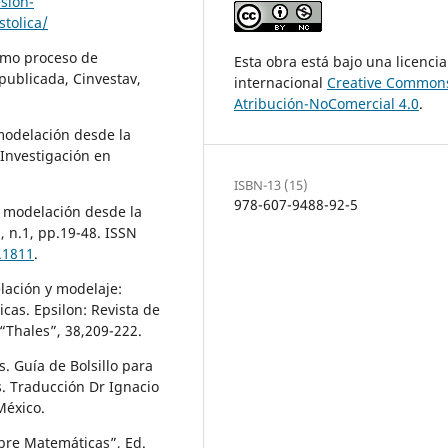
sion-
stolica/
como proceso de
Esta obra está bajo una licencia
publicada, Cinvestav,
internacional
Creative Common
Atribución-NoComercial 4.0
.
a modelación desde la
 Investigación en
ISBN-13 (15)
978-607-9488-92-5
la modelación desde la
, n.1, pp.19-48. ISSN
.1811
.
lación y modelaje:
as. Epsilon: Revista de
“Thales”, 38,209-222.
. Guía de Bolsillo para
. Traducción Dr Ignacio
México.
obre Matemáticas”, Ed.