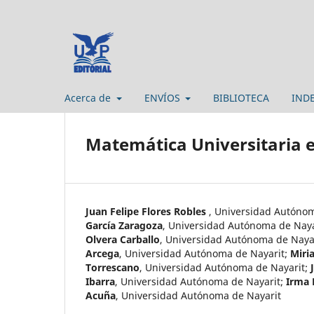
Acerca de
ENVÍOS
BIBLIOTECA
IND
Matemática Universitaria 
Juan Felipe Flores Robles
,
Universidad Autónom
García Zaragoza
,
Universidad Autónoma de Naya
Olvera Carballo
,
Universidad Autónoma de Naya
Arcega
,
Universidad Autónoma de Nayarit
;
Miri
Torrescano
,
Universidad Autónoma de Nayarit
;
Ibarra
,
Universidad Autónoma de Nayarit
;
Irma 
Acuña
,
Universidad Autónoma de Nayarit