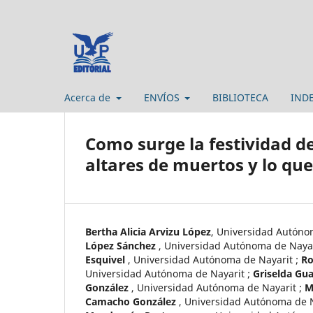
Acerca de
ENVÍOS
BIBLIOTECA
IND
Como surge la festividad de
altares de muertos y lo qu
Bertha Alicia Arvizu López
,
Universidad Autóno
López Sánchez
,
Universidad Autónoma de Naya
Esquivel
,
Universidad Autónoma de Nayarit
;
Ro
Universidad Autónoma de Nayarit
;
Griselda Gu
González
,
Universidad Autónoma de Nayarit
;
M
Camacho González
,
Universidad Autónoma de 