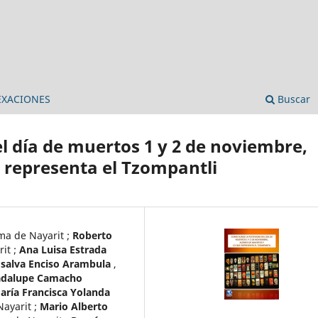
EXACIONES
Buscar
l día de muertos 1 y 2 de noviembre,
e representa el Tzompantli
ma de Nayarit
;
Roberto
rit
;
Ana Luisa Estrada
salva Enciso Arambula
,
adalupe Camacho
aría Francisca Yolanda
Nayarit
;
Mario Alberto