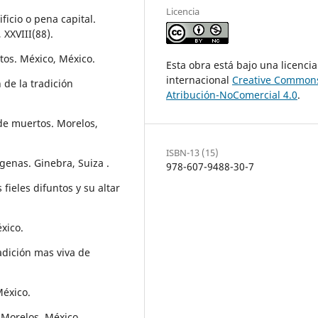
Licencia
ficio o pena capital.
 XXVIII(88).
rtos. México, México.
Esta obra está bajo una licencia
internacional
Creative Common
 de la tradición
Atribución-NoComercial 4.0
.
 de muertos. Morelos,
ISBN-13 (15)
enas. Ginebra, Suiza .
978-607-9488-30-7
 fieles difuntos y su altar
xico.
radición mas viva de
México.
 Morelos, México.